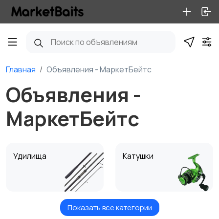
Главная
Объявления - МаркетБейтс
Объявления -
МаркетБейтс
Удилища
Катушки
Показать все категории
Оснастка
Шнуры и лески