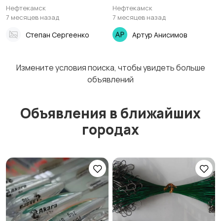
Нефтекамск
Нефтекамск
7 месяцев назад
7 месяцев назад
Степан Сергеенко
Артур Анисимов
Фонари
Тубусы и чехлы
Измените условия поиска, чтобы увидеть больше
объявлений
Объявления в ближайших
Рюкзаки и сумки
Забродная амуниция
городах
Очки и футляры
Товары для кемпинга