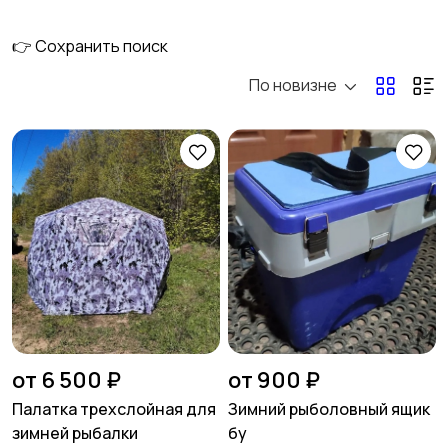
👉 Сохранить поиск
По новизне
Электроника
Груза
Экипировка
Насадки и прикормки
Приманки
Ящики и Коробки для
рыбалки
от 6 500 ₽
от 900 ₽
Палатка трехслойная для
Зимний рыболовный ящик
зимней рыбалки
бу
Обувь и сапоги
Одежда