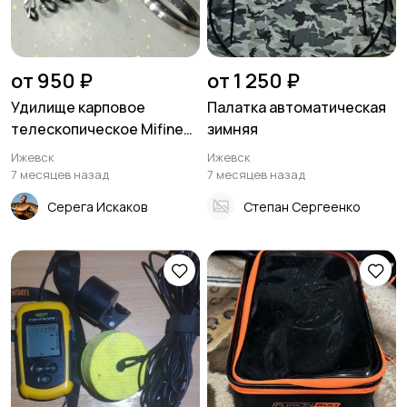
от 950 ₽
от 1 250 ₽
Удилище карповое
Палатка автоматическая
телескопическое Mifine
зимняя
Trovisso
Ижевск
Ижевск
7 месяцев назад
7 месяцев назад
Серега Искаков
Степан Сергеенко