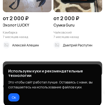
от 2 000 ₽
от 2 000 ₽
Эхолот LUCKY
Сумка Guru
Камбарка
Чайковский
7 месяцев назад
7 месяцев назад
Алексей Алешин
Дмитрий Распутин
Магазины
Блог
Служба поддержки
Используем куки и рекомендательные
технологии
Это чтобы сайт работал лучше. Оставаясь с нами, вы
© 2026 МаркетБейтс - рыболовный маркетплейс
соглашаетесь на использование файлов куки.
Правила сервиса
Политика конфиденциальности
Ок
Домой
Избранное
Добавить
Чат
Профиль