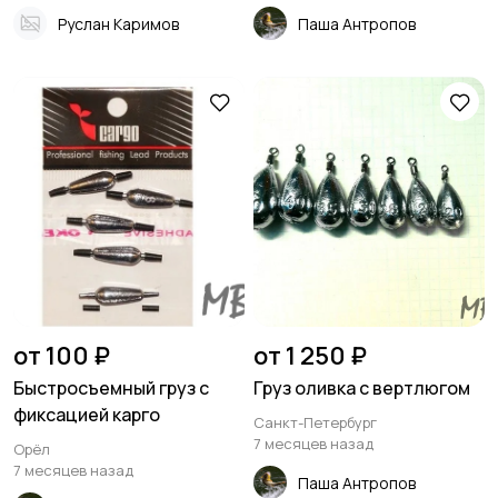
Руслан Каримов
Паша Антропов
от 100 ₽
от 1 250 ₽
Быстросъемный груз с
Груз оливка с вертлюгом
фиксацией карго
Санкт-Петербург
7 месяцев назад
Орёл
7 месяцев назад
Паша Антропов