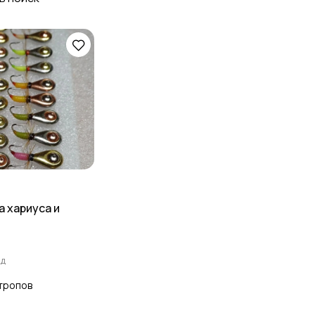
Рюкзаки и сумки
Забродная амуниция
 хариуса и
ад
тропов