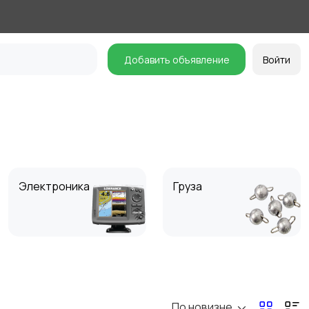
Добавить объявление
Войти
Электроника
Груза
Обувь и сапоги
Одежда
По новизне