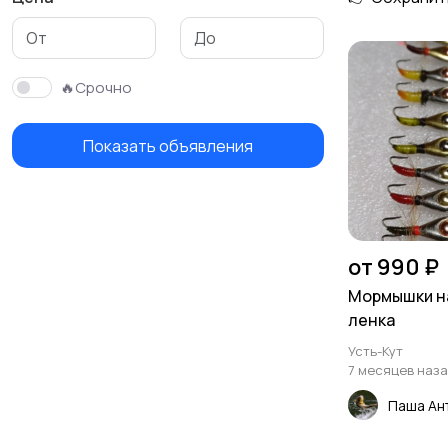
Фонари
Тубусы и чехлы
🔥Срочно
Показать объявления
Лодки
Моторы
от 990 ₽
Мормышки на
ленка
Усть-Кут
7 месяцев наз
Паша Ан