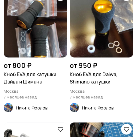
от 800 ₽
от 950 ₽
Кноб EVA для катушки
Кноб EVA для Daiwa,
Дайва и Шимана
Shimano катушки
Москва
Москва
7 месяцев назад
7 месяцев назад
Никита Фролов
Никита Фролов