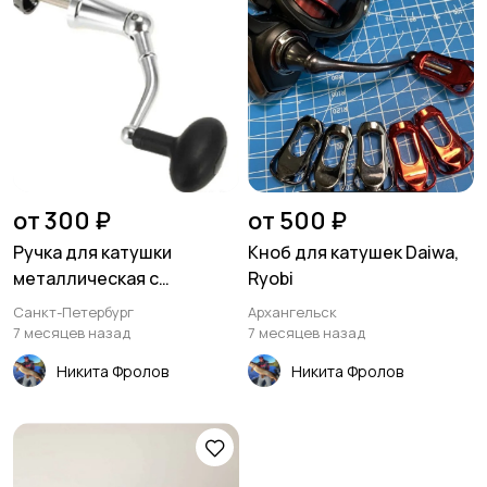
от 300 ₽
от 500 ₽
Ручка для катушки
Кноб для катушек Daiwa,
металлическая с
Ryobi
большим кнобом
Санкт-Петербург
Архангельск
7 месяцев назад
7 месяцев назад
Никита Фролов
Никита Фролов