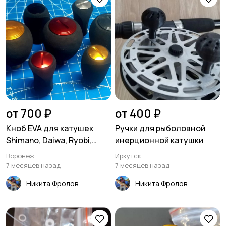
от 700 ₽
от 400 ₽
Кноб EVA для катушек
Ручки для рыболовной
Shimano, Daiwa, Ryobi,
инерционной катушки
Abugаr
Воронеж
Иркутск
7 месяцев назад
7 месяцев назад
Никита Фролов
Никита Фролов