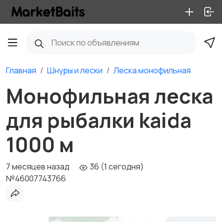
Главная
Шнуры и лески
Леска монофильная
Монофильная леска
для рыбалки kaida
1000 м
7 месяцев назад
36 (1 сегодня)
№46007743766