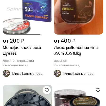
от 200 ₽
от 400 ₽
Монофильная леска
Леска рыболовная Hirisi
Дунаев
350m 0.35 8.1kg
Лосино-Петровский
Воронеж
7 месяцев назад
7 месяцев назад
Миша Колыменцев
Миша Колыменцев