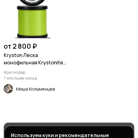
от 2 800 ₽
Kryston Леска
монофильная Krystonite
Super Mono Fl
Краснодар
7 месяцев назад
Миша Колыменцев
Магазины
Блог
Служба поддержки
Используем куки и рекомендательные