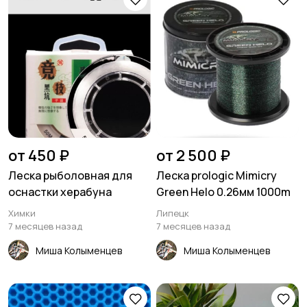
от 450 ₽
от 2 500 ₽
Леска рыболовная для
Леска prologic Mimicry
оснастки херабуна
Green Helo 0.26мм 1000m
Химки
Липецк
7 месяцев назад
7 месяцев назад
Миша Колыменцев
Миша Колыменцев