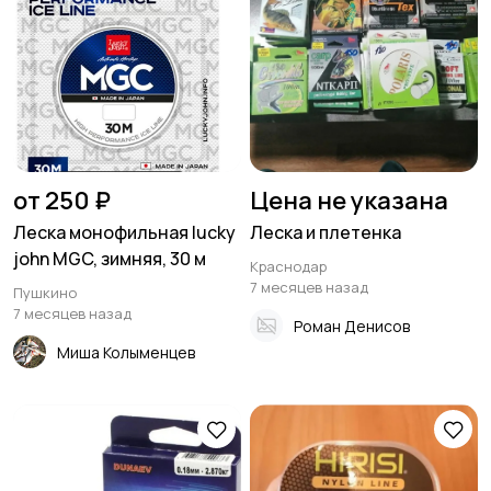
от 250 ₽
Цена не указана
Леска монофильная lucky
Леска и плетенка
john MGC, зимняя, 30 м
Краснодар
7 месяцев назад
Пушкино
7 месяцев назад
Роман Денисов
Миша Колыменцев