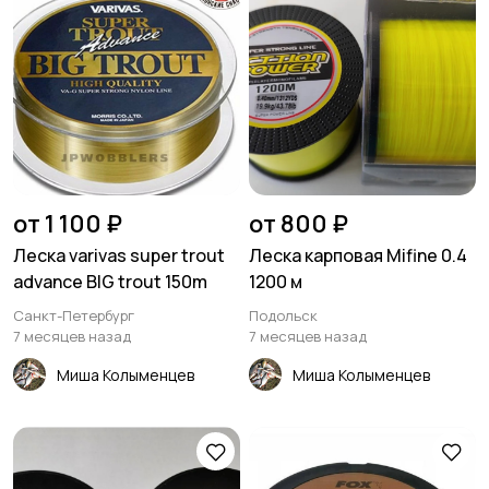
от 1 100 ₽
от 800 ₽
Леска varivas super trout
Леска карповая Mifine 0.4
advance BIG trout 150m
1200 м
Санкт-Петербург
Подольск
7 месяцев назад
7 месяцев назад
Миша Колыменцев
Миша Колыменцев