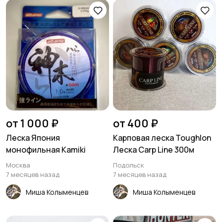
от 1 000 ₽
от 400 ₽
Леска Япония
Карповая леска Тоughlоn
монофильная Kamiki
Лeскa Сarр Line 300м
Москва
Подольск
7 месяцев назад
7 месяцев назад
Миша Колыменцев
Миша Колыменцев