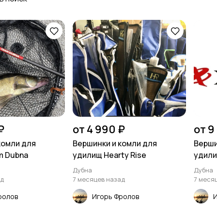
Рюкзаки и сумки
Забродная амуниция
₽
от 4 990 ₽
от 9
комли для
Вершинки и комли для
Верши
m Dubna
удилищ Hearty Rise
удили
Дубна
Дубна
ад
7 месяцев назад
7 меся
ролов
Игорь Фролов