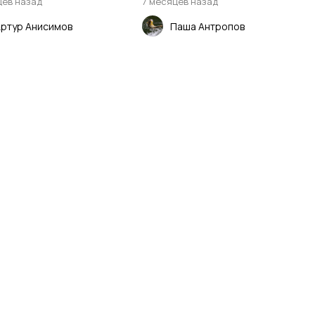
цев назад
7 месяцев назад
ртур Анисимов
Паша Антропов