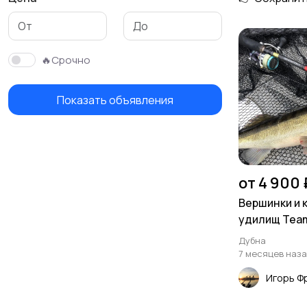
Фонари
Тубусы и чехлы
🔥Срочно
Показать объявления
Лодки
Моторы
от 4 900 
Вершинки и 
удилищ Tea
Дубна
7 месяцев наз
Игорь Ф