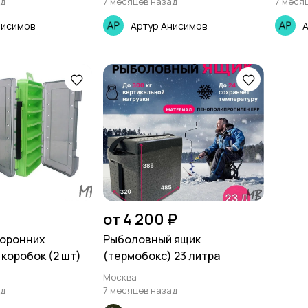
ад
7 месяцев назад
7 меся
нисимов
Артур Анисимов
А
от 4 200 ₽
торонних
Рыболовный ящик
коробок (2 шт)
(термобокс) 23 литра
Москва
ад
7 месяцев назад