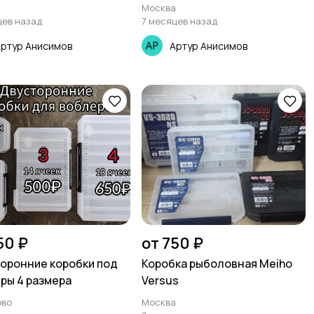
а
Москва
цев назад
7 месяцев назад
ртур Анисимов
Артур Анисимов
50 ₽
от 750 ₽
оронние коробки под
Коробка рыболовная Meiho
ры 4 размера
Versus
ово
Москва