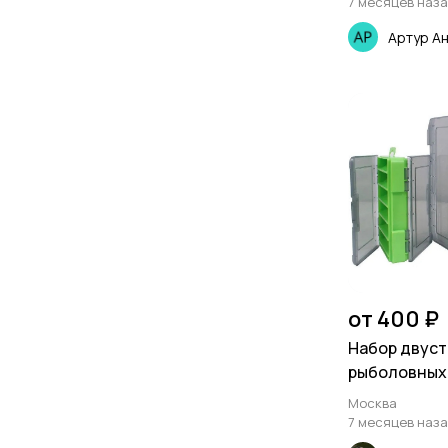
7 месяцев наз
Артур А
от 400 ₽
Набор двус
рыболовных 
Москва
7 месяцев наз