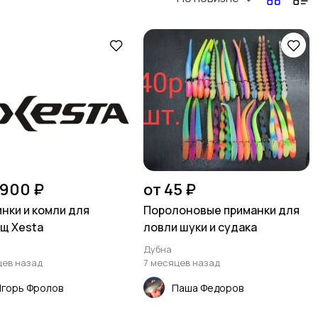
Очки и футляры
Товары для кемпинга
 900 ₽
от 45 ₽
нки и комли для
Поролоновые приманки для
щ Xesta
ловли шуки и судака
Дубна
цев назад
7 месяцев назад
Игорь Фролов
Паша Федоров