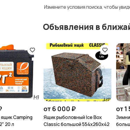
Измените условия поиска, чтобы уви
Объявления в ближа
₽
от 6 000 ₽
от 1
 ящик Camping
Ящик рыболовный Ice Box
Зимни
2" 20 л
Сlassic большой 554х260х42
больш