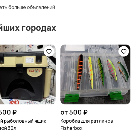
деть больше объявлений
йших городах
 500 ₽
от 500 ₽
й рыболовный ящик
Коробка для ратлинов
ой 30л
Fisherbox