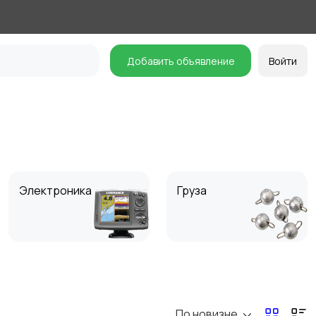
Добавить объявление
Войти
Электроника
Груза
Обувь и сапоги
Одежда
По новизне