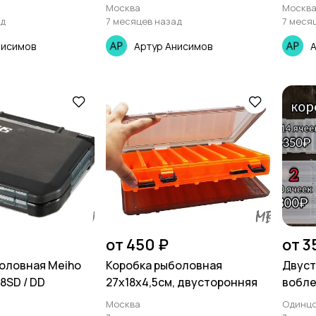
Москва
Москв
ад
7 месяцев назад
7 меся
нисимов
Артур Анисимов
А
от 450 ₽
от 3
оловная Meiho
Коробка рыболовная
Двуст
8SD / DD
27х18х4,5см, двусторонняя
вобле
Москва
Одинц