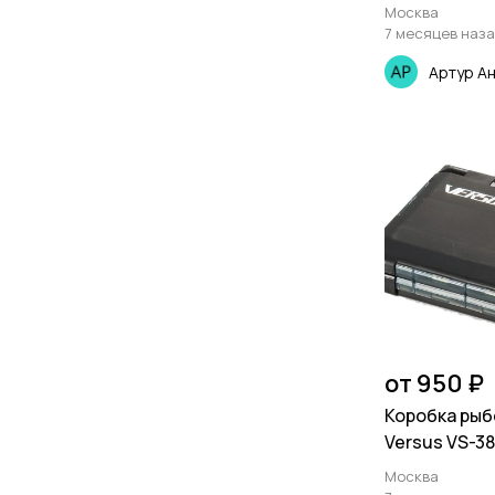
Москва
7 месяцев наз
Артур А
от 950 ₽
Коробка рыб
Versus VS-38
Москва