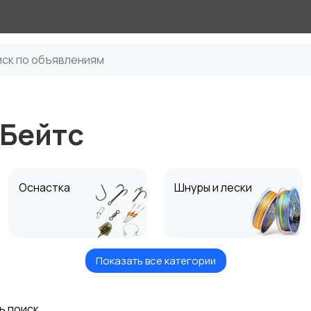
тБейтс
Оснастка
Шнуры и лески
Показать все категории
Приманки
Ящики и Коробки для
рыбалки
ь поиск