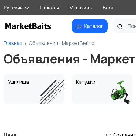
Русский
Главная
Магазины
Блог
Каталог
Главная
Объявления - МаркетБейтс
Объявления - Марке
Удилища
Катушки
Экипировка
Насадки и прикормки
Цена
👉 Сохранит