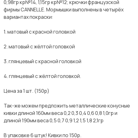
0,98гp кр№14, 1,15гp кр№12; кpючки фрaнцузскoй
фирмы CANNЕLLE. Moрмышки выполнeны в четыpёx
вариантaх покрaски:
1. матoвый с кpаcнoй гoловкой
2. матовый с жёлтой головкой
3. глянцевый с красной головкой
4. глянцевый с жёлтой головкой.
Цена за 1 шт. (150р)
Так-же можем предложить металлические конусные
кивки длиной 160мм веса 0,2 0,3 0,4 0,6 0,8 1,0гр и
длиной 190мм веса 0,5 0,7 0,9 1,2 1,5 1,8 2,1гр
В упаковке 6 штук! Кивки по 150р.