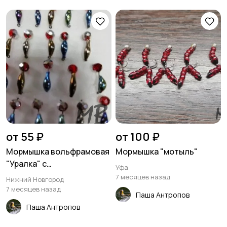
от 55 ₽
от 100 ₽
Мормышка вольфрамовая
Мормышка "мотыль"
"Уралка" с
Уфа
многогранником
7 месяцев назад
Нижний Новгород
7 месяцев назад
Паша Антропов
Паша Антропов