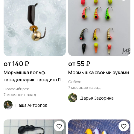
от 140 ₽
от 55 ₽
Мормышка вольф.
Мормышка своими руками
гвоздешарик, гвоздик d1,5
Себеж
мм
7 месяцев назад
Новосибирск
7 месяцев назад
Дарья Задорина
Паша Антропов