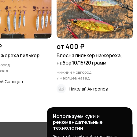
₽
от 400 ₽
 жереха пилькер
Блесна пилькер на жереха,
набор 10/15/20 грамм
город
азад
Нижний Новгород
7 месяцев назад
ий Солнцев
Николай Антропов
Используем куки и
рекомендательные
технологии
Это чтобы сайт работал лучше.