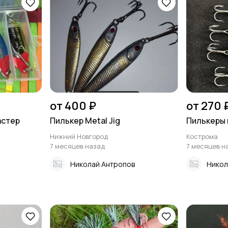
от 400 ₽
от 270 
астер
Пилькер Metal Jig
Пилькеры 
Нижний Новгород
Кострома
7 месяцев назад
7 месяцев н
Николай Антропов
Никол