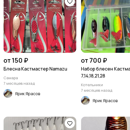
от 150 ₽
от 700 ₽
Блесна Кастмастер Namazu
Набор блесен Кастм
7,14,18,21,28
Самара
7 месяцев назад
Котельники
7 месяцев назад
Ярик Ярасов
Ярик Ярасов