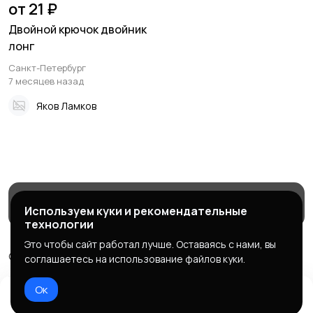
от 21 ₽
Двойной крючок двойник
лонг
Санкт-Петербург
7 месяцев назад
Яков Ламков
Магазины
Блог
Служба поддержки
Используем куки и рекомендательные
технологии
Это чтобы сайт работал лучше. Оставаясь с нами, вы
© 2026 МаркетБейтс - рыболовный маркетплейс
соглашаетесь на использование файлов куки.
Правила сервиса
Политика конфиденциальности
Ок
Домой
Избранное
Добавить
Чат
Профиль