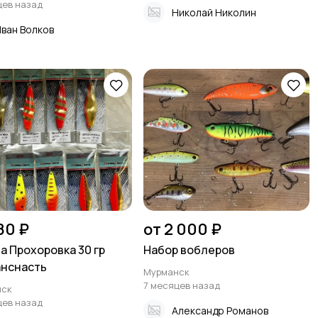
цев назад
Николай Николин
ван Волков
80 ₽
от 2 000 ₽
а Прохоровка 30 гр
Набор воблеров
нснасть
Мурманск
7 месяцев назад
нск
цев назад
Александр Романов