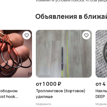
Измените условия поиска, чтобы уви
Объявления в ближа
от 1 000 ₽
от 4
свободном
Троллинговое (бортовое)
Нахлы
ist hook.
удилище
DEEP
Мурманск
Мурма