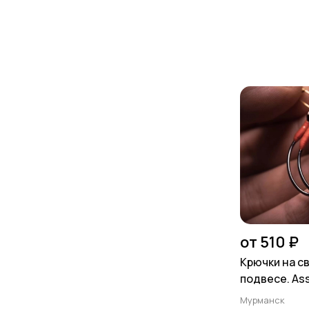
от 510 ₽
Крючки на 
подвесе. Ass
Ассисты
Мурманск