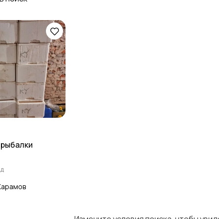
Рюкзаки и сумки
Забродная амуниция
 рыбалки
ад
Карамов