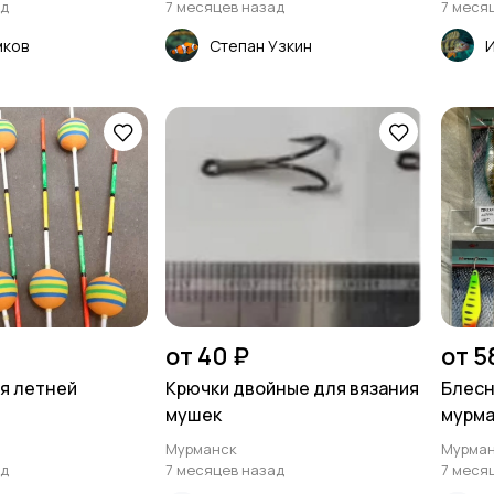
ад
7 месяцев назад
7 меся
мков
Степан Узкин
И
от 40 ₽
от 5
я летней
Крючки двойные для вязания
Блесн
мушек
мурма
Мурманск
Мурма
ад
7 месяцев назад
7 меся