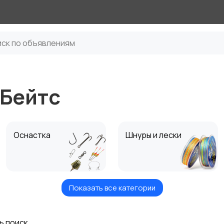
тБейтс
Оснастка
Шнуры и лески
Показать все категории
Приманки
Ящики и Коробки для
рыбалки
ь поиск