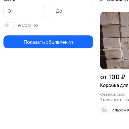
Фонари
Тубусы и чехлы
🔥Срочно
Показать объявления
Лодки
Моторы
от 100 ₽
Коробка для
Североморск
7 месяцев наз
Ильхам 