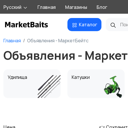
Русский
Главная
Магазины
Блог
Каталог
Главная
Объявления - МаркетБейтс
Объявления - Марке
Удилища
Катушки
Экипировка
Насадки и прикормки
Цена
👉 Сохранит