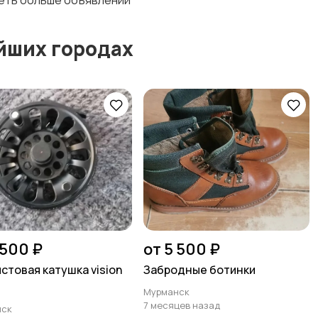
деть больше объявлений
йших городах
 500 ₽
от 5 500 ₽
стовая катушка vision
Забродные ботинки
Мурманск
7 месяцев назад
нск