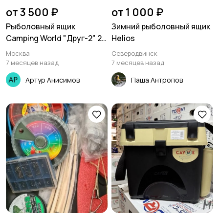
от 3 500 ₽
от 1 000 ₽
Рыболовный ящик
Зимний рыболовный ящик
Camping World "Друг-2" 20
Helios
л
Москва
Северодвинск
7 месяцев назад
7 месяцев назад
Артур Анисимов
Паша Антропов