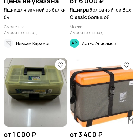
Цена не указана
от 6 000 ₽
Ящик для зимней рыбалки
Ящик рыболовный Ice Box
бу
Сlassic большой
554х260х42
Смоленск
Москва
7 месяцев назад
7 месяцев назад
Ильхам Карамов
Артур Анисимов
от 1 000 ₽
от 3 400 ₽