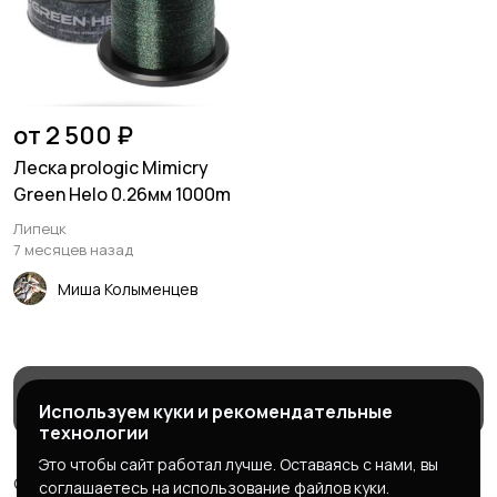
Лодки
Моторы
от 2 500 ₽
Леска prologic Mimicry
Green Helo 0.26мм 1000m
Липецк
7 месяцев назад
Миша Колыменцев
Магазины
Блог
Служба поддержки
Используем куки и рекомендательные
технологии
Это чтобы сайт работал лучше. Оставаясь с нами, вы
© 2026 МаркетБейтс - рыболовный маркетплейс
соглашаетесь на использование файлов куки.