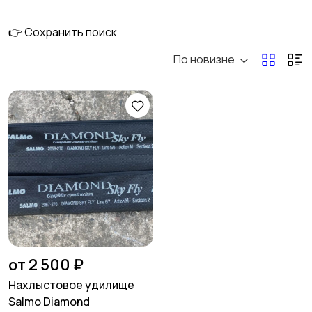
👉 Сохранить поиск
По новизне
Электроника
Груза
Экипировка
Насадки и прикормки
Приманки
Ящики и Коробки для
рыбалки
от 2 500 ₽
Нахлыстовое удилище
Salmo Diamond
Обувь и сапоги
Одежда