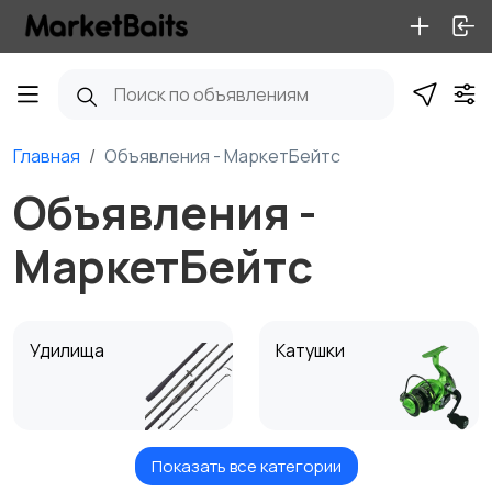
Главная
Объявления - МаркетБейтс
Объявления -
МаркетБейтс
Удилища
Катушки
Показать все категории
Оснастка
Шнуры и лески