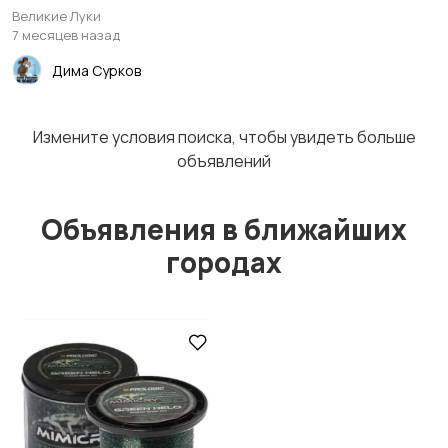
Великие Луки
7 месяцев назад
Дима Сурков
Фонари
Тубусы и чехлы
Измените условия поиска, чтобы увидеть больше
объявлений
Объявления в ближайших
Рюкзаки и сумки
Забродная амуниция
городах
Очки и футляры
Товары для кемпинга