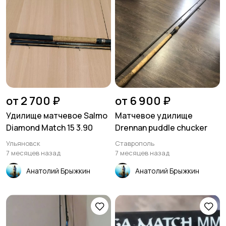
от 2 700 ₽
от 6 900 ₽
Удилище матчевое Salmo
Матчевое удилище
Diamond Match 15 3.90
Drennan рuddlе сhuсker
Ульяновск
Ставрополь
7 месяцев назад
7 месяцев назад
Анатолий Брыжкин
Анатолий Брыжкин