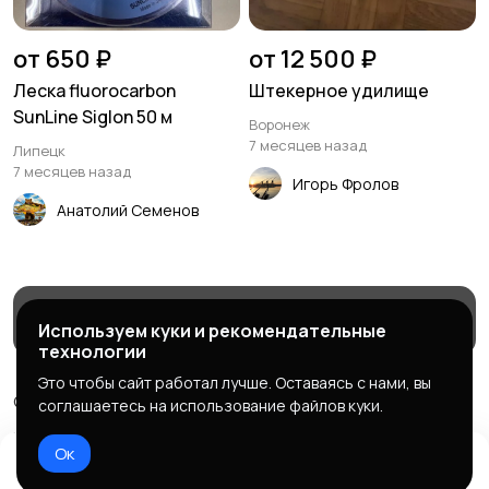
от 650 ₽
от 12 500 ₽
Леска fluorocarbon
Штекерное удилище
SunLine Siglon 50 м
Воронеж
7 месяцев назад
Липецк
7 месяцев назад
Игорь Фролов
Анатолий Семенов
Магазины
Блог
Служба поддержки
Используем куки и рекомендательные
технологии
Это чтобы сайт работал лучше. Оставаясь с нами, вы
© 2026 МаркетБейтс - рыболовный маркетплейс
соглашаетесь на использование файлов куки.
Правила сервиса
Политика конфиденциальности
Ок
Домой
Избранное
Добавить
Чат
Профиль