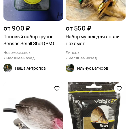
Лодки
Моторы
от 900 ₽
от 550 ₽
Топовый набор грузов
Набор мушек для ловли
Sensas Small Shot(PM)
нахлыст
Франция
Новомосковск
Липецк
7 месяцев назад
7 месяцев назад
Паша Антропов
Ильнус Багиров