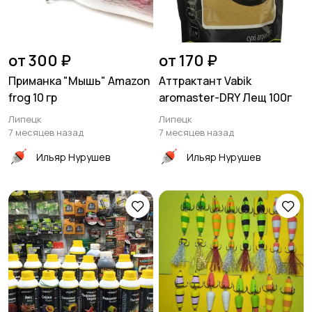
от 300 ₽
от 170 ₽
Приманка "Мышь" Amazon
Аттрактант Vabik
frog 10 гр
aromaster-DRY Лещ 100г
Липецк
Липецк
7 месяцев назад
7 месяцев назад
Ильяр Нурушев
Ильяр Нурушев