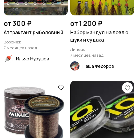
от 300 ₽
от 1 200 ₽
Аттрактант рыболовный
Набор мандул на ловлю
щуки и судака
Воронеж
7 месяцев назад
Липецк
7 месяцев назад
Ильяр Нурушев
Паша Федоров