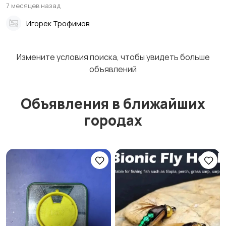
7 месяцев назад
Игорек Трофимов
Фонари
Тубусы и чехлы
Измените условия поиска, чтобы увидеть больше
объявлений
Объявления в ближайших
Рюкзаки и сумки
Забродная амуниция
городах
Очки и футляры
Товары для кемпинга