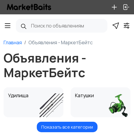
Главная
Объявления - МаркетБейтс
Объявления -
МаркетБейтс
Удилища
Катушки
Показать все категории
Оснастка
Шнуры и лески