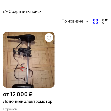
👉 Сохранить поиск
По новизне
Электроника
Груза
Экипировка
Насадки и прикормки
Приманки
Ящики и Коробки для
рыбалки
от 12 000 ₽
Лодочный электромотор
Ефремов
Обувь и сапоги
Одежда