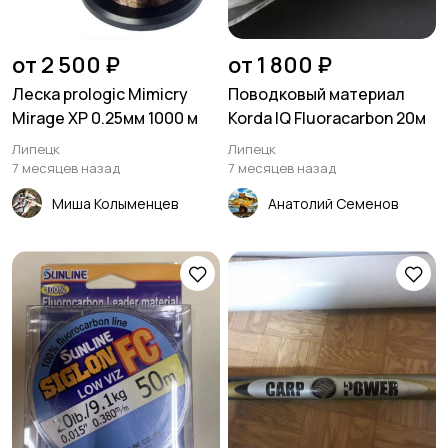
от 2 500 ₽
от 1 800 ₽
Леска prologic Mimicry
Поводковый материал
Mirage XP 0.25мм 1000 м
Korda IQ Fluoracarbon 20м
Липецк
Липецк
7 месяцев назад
7 месяцев назад
Миша Колыменцев
Анатолий Семенов