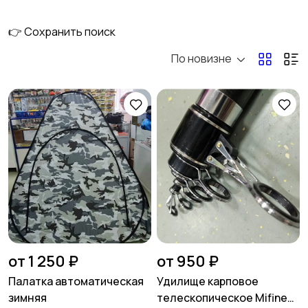
👉 Сохранить поиск
По новизне
Электроника
Груза
Экипировка
Насадки и прикормки
Приманки
Ящики и Коробки для
рыбалки
от 1 250 ₽
от 950 ₽
Палатка автоматическая
Удилище карповое
зимняя
телескопическое Mifine
Обувь и сапоги
Одежда