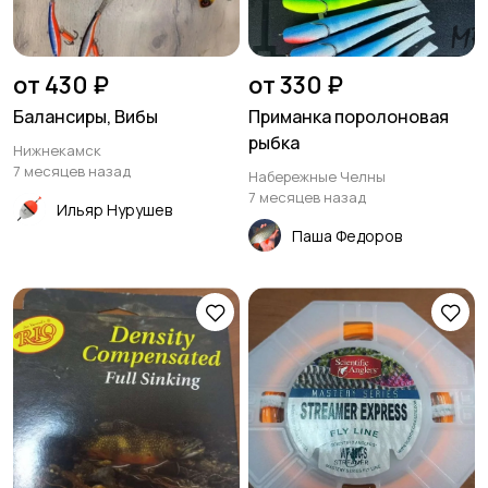
от 430 ₽
от 330 ₽
Балансиры, Вибы
Приманка поролоновая
рыбка
Нижнекамск
7 месяцев назад
Набережные Челны
7 месяцев назад
Ильяр Нурушев
Паша Федоров