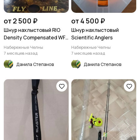
от 2 500 ₽
от 4 500 ₽
Шнур нахлыстовый RIO
Шнур нахлыстовый
Density Compensated WF
Scientific Anglers
9S6
Набережные Челны
Набережные Челны
7 месяцев назад
7 месяцев назад
Данила Степанов
Данила Степанов