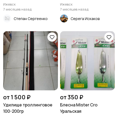
Trovisso
Ижевск
Ижевск
7 месяцев назад
7 месяцев назад
Степан Сергеенко
Серега Искаков
Фонари
Тубусы и чехлы
Рюкзаки и сумки
Забродная амуниция
Очки и футляры
Товары для кемпинга
от 1 500 ₽
от 350 ₽
Удилище троллинговое
Блесна Mister Cro
100-200гр
Уральская