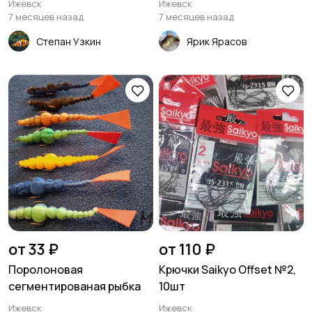
Ижевск
Ижевск
Лодки
Моторы
7 месяцев назад
7 месяцев назад
Степан Узкин
Ярик Ярасов
от 33 ₽
от 110 ₽
Поролоновая
Крючки Saikyo Offset №2,
сегментированая рыбка
10шт
Ижевск
Ижевск