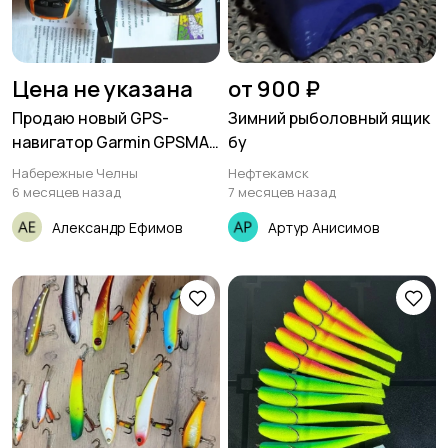
Цена не указана
от 900 ₽
Продаю новый GPS-
Зимний рыболовный ящик
навигатор Garmin GPSMAP
бу
64
Набережные Челны
Нефтекамск
6 месяцев назад
7 месяцев назад
Александр Ефимов
Артур Анисимов