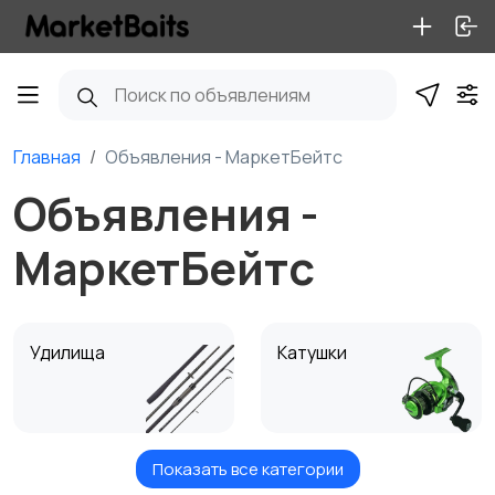
Главная
Объявления - МаркетБейтс
Объявления -
МаркетБейтс
Удилища
Катушки
Показать все категории
Оснастка
Шнуры и лески