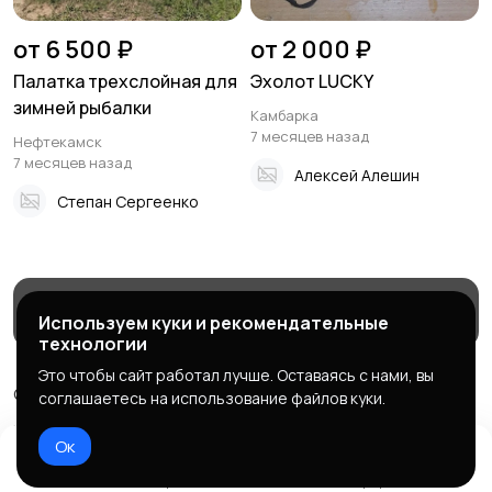
от 6 500 ₽
от 2 000 ₽
Палатка трехслойная для
Эхолот LUCKY
зимней рыбалки
Камбарка
7 месяцев назад
Нефтекамск
7 месяцев назад
Алексей Алешин
Степан Сергеенко
Магазины
Блог
Служба поддержки
Используем куки и рекомендательные
технологии
Это чтобы сайт работал лучше. Оставаясь с нами, вы
© 2026 МаркетБейтс - рыболовный маркетплейс
соглашаетесь на использование файлов куки.
Правила сервиса
Политика конфиденциальности
Ок
Домой
Избранное
Добавить
Чат
Профиль