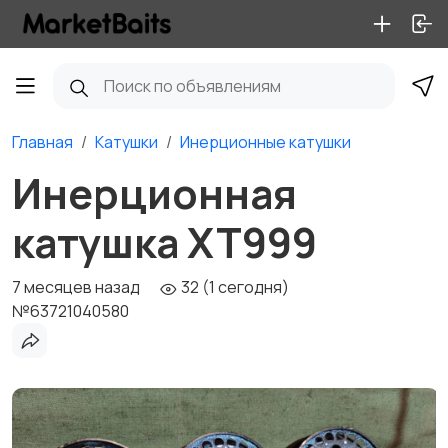
Главная
Катушки
Инерционные катушки
Инерционная
катушка XT999
7 месяцев назад
32 (1 сегодня)
№63721040580