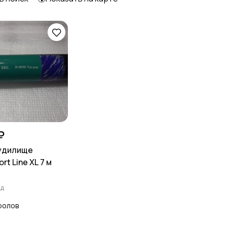
₽
удилище
rt Line XL 7 м
ад
ролов