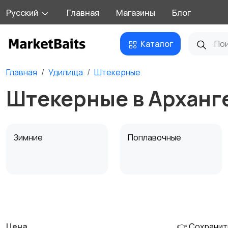
Русский
Главная
Магазины
Блог
Каталог
Главная
Удилища
Штекерные
Штекерные в Арханг
Зимние
Поплавочные
Матчевые
Штекерные
Цена
👉 Сохранит