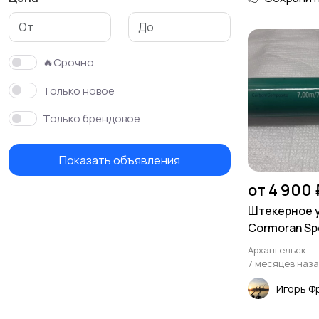
🔥Срочно
Только новое
Только брендовое
Показать объявления
от 4 900 
Штекерное 
Cormoran Spo
Архангельск
7 месяцев наз
Игорь Ф