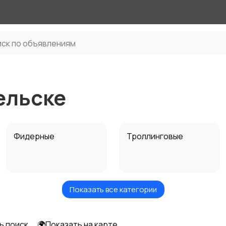
ельске
Фидерные
Троллинговые
Показать все категории
Карповые
Нахлыстовые
ь поиск
🌍Показать на карте