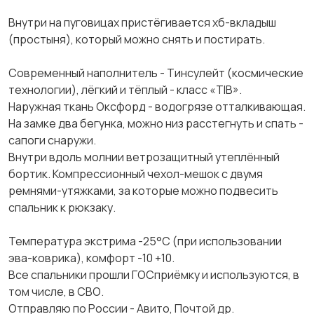
Внутри на пуговицах пристёгивается хб-вкладыш
(простыня), который можно снять и постирать.
Современный наполнитель - Тинсулейт (космические
технологии), лёгкий и тёплый - класс «TIB».
Наружная ткань Оксфорд - водогрязе отталкивающая.
На замке два бегунка, можно низ расстегнуть и спать -
сапоги снаружи.
Внутри вдоль молнии ветрозащитный утеплённый
бортик. Компрессионный чехол-мешок с двумя
ремнями-утяжками, за которые можно подвесить
спальник к рюкзаку.
Температура экстрима -25°С (при использовании
эва-коврика), комфорт -10 +10.
Все спальники прошли ГОСприёмку и используются, в
том числе, в СВО.
Отправляю по России - Авито, Почтой др.