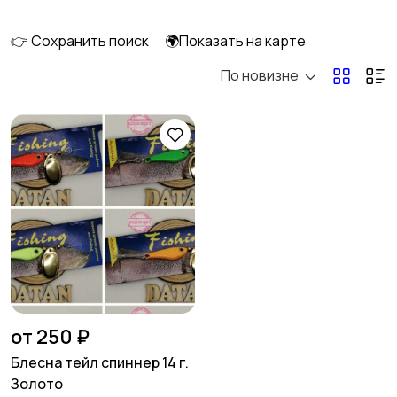
вращающиеся
👉 Сохранить поиск
🌍Показать на карте
По новизне
Тейл-спиннеры
Мандула
Поролон
Пилькеры
Вертикальные
Стики
блесны
от 250 ₽
Блесна тейл спиннер 14 г.
Золото
Спиннербейты
Балансиры