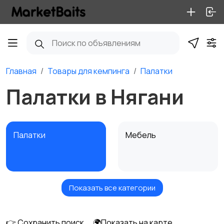
Главная
Товары для кемпинга
Палатки
Палатки в Нягани
Палатки
Мебель
Показать все категории
Посуда и
Газовые горелки
приготовление
👉 Сохранить поиск
🌍Показать на карте