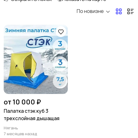
По новизне
Обогреватели
Коврики
Спальные мешки
Термосы и
термокружки
Прочее
от 10 000 ₽
Палатка стэк куб 3
трехслойная дышащая
Нягань
7 месяцев назад