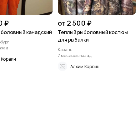
0 ₽
от 2 500 ₽
ыболовный канадский
Теплый рыболовный костюм
для рыбалки
бург
азад
Казань
7 месяцев назад
 Корвин
Алхим Корвин