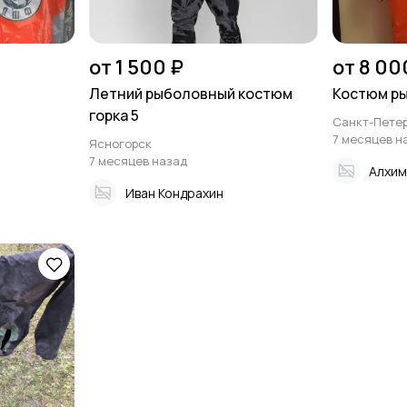
от 1 500 ₽
от 8 00
Летний рыболовный костюм
Костюм р
горка 5
Санкт-Петер
7 месяцев н
Ясногорск
7 месяцев назад
Алхим
Иван Кондрахин