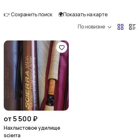
👉 Сохранить поиск
🌍Показать на карте
По новизне
Спиннинговые
Кастинговые
Матчевые
Штекерные
Карповые
Нахлыстовые
от 5 500 ₽
Нахлыстовое удилище
scierra
Бланки для удилищ