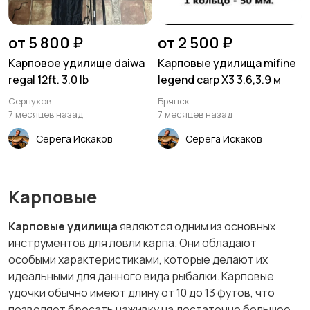
от 5 800 ₽
от 2 500 ₽
Карповое удилище daiwa
Карповые удилища mifine
regal 12ft. 3.0 lb
legend carp X3 3.6,3.9 м
Серпухов
Брянск
7 месяцев назад
7 месяцев назад
Серега Искаков
Серега Искаков
Карповые
Карповые удилища
являются одним из основных
инструментов для ловли карпа. Они обладают
особыми характеристиками, которые делают их
идеальными для данного вида рыбалки. Карповые
удочки обычно имеют длину от 10 до 13 футов, что
позволяет бросать наживку на достаточно большое