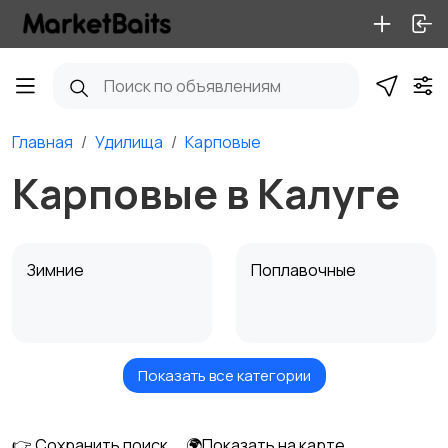
Главная
Удилища
Карповые
Карповые в Калуге
Зимние
Поплавочные
Показать все категории
Фидерные
Троллинговые
👉 Сохранить поиск
🌍Показать на карте