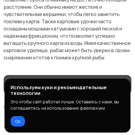
расстояние. Они обычно имеют жесткие и
чувствительные вершинки, чтобы легко заметить
поклевку карпа. Также карповые удочки часто
оснащены мощными катушками с хорошей леской и
надежным фрикционом, что позволяет успешно
вытащить крупного карпа из воды. Имея качественное
карповое удилище, рыбак может быть уверен в своем
снаряжении и готов к поимке крупной рыбы.
Магазины
Блог
Служба поддержки
Используем куки и рекомендательные
технологии
Это чтобы сайт работал лучше. Оставаясь с нами, вы
© 2026 МаркетБейтс - рыболовный маркетплейс
соглашаетесь на использование файлов куки.
Правила сервиса
Политика конфиденциальности
Ок
Домой
Избранное
Добавить
Чат
Профиль