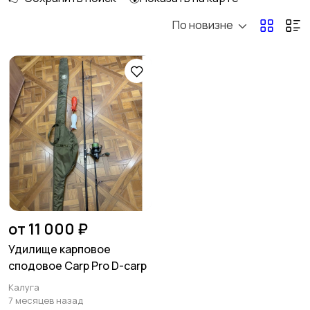
По новизне
Спиннинговые
Кастинговые
Матчевые
Штекерные
Карповые
Нахлыстовые
от 11 000 ₽
Удилище карповое
сподовое Carp Pro D-carp
Бланки для удилищ
Калуга
7 месяцев назад