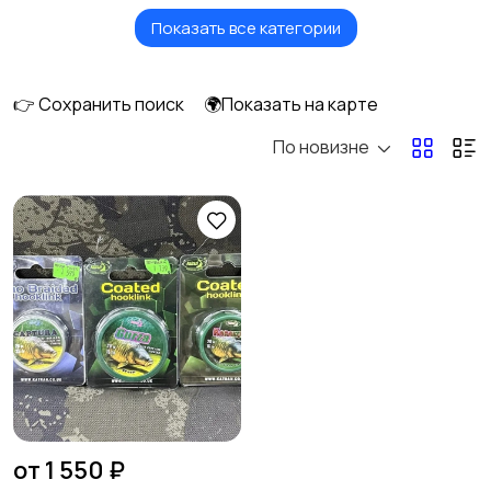
Показать все категории
Одинарные крючки
Нахлыстовые крючки
👉 Сохранить поиск
🌍Показать на карте
По новизне
Оснастка крупного
Поводки
силикона
Поводковый
Вертлюги
материал
Обжимные трубочки
Застежки и карабины
от 1 550 ₽