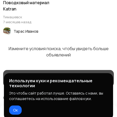
Поводковый материал
Katran
Поплавки
Кольца заводные
Тимашевск
7 месяцев назад
Тарас Иванов
Крючки офсетные
Кормушки
Измените условия поиска, чтобы увидеть больше
объявлений
Бомбарды
Готовые оснастки
Магазины
Блог
Служба поддержки
Используем куки и рекомендательные
технологии
Это чтобы сайт работал лучше. Оставаясь с нами, вы
© 2026 МаркетБейтс - рыболовный маркетплейс
соглашаетесь на использование файлов куки.
Правила сервиса
Политика конфиденциальности
Ок