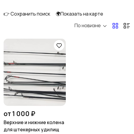
👉 Сохранить поиск
🌍Показать на карте
По новизне
Спиннинговые
Кастинговые
Матчевые
Штекерные
Карповые
Нахлыстовые
от 1 000 ₽
Верхние и нижние колена
для штекерных удилищ
Бланки для удилищ