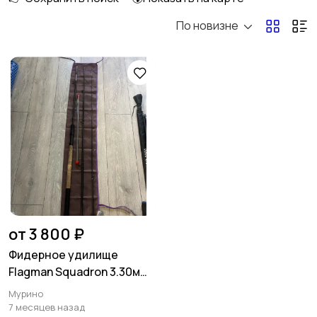
По новизне
Спиннинговые
Кастинговые
Матчевые
Штекерные
Карповые
Нахлыстовые
от 3 800 ₽
Фидерное удилище
Flagman Squadron 3.30м
Бланки для удилищ
90г
Мурино
7 месяцев назад