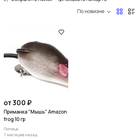
По новизне
Тейл-спиннеры
Мандула
Поролон
Пилькеры
Вертикальные
Стики
блесны
от 300 ₽
Приманка "Мышь" Amazon
frog 10 гр
Спиннербейты
Балансиры
Липецк
7 месяцев назад