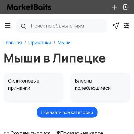
Главная
Приманки
Мыши
Мыши в Липецке
Силиконовые
Блесны
приманки
колеблющиеся
Показать все категории
Воблеры
Блесны
вращающиеся
👉 Сохранить поиск
🌍Показать на карте