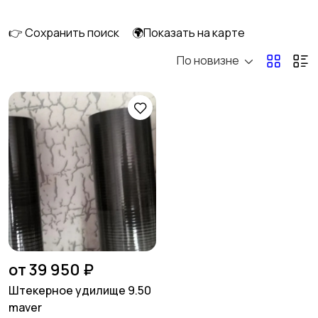
👉 Сохранить поиск
🌍Показать на карте
По новизне
Спиннинговые
Кастинговые
Матчевые
Штекерные
Карповые
Нахлыстовые
от 39 950 ₽
Штекерное удилище 9.50
maver
Бланки для удилищ