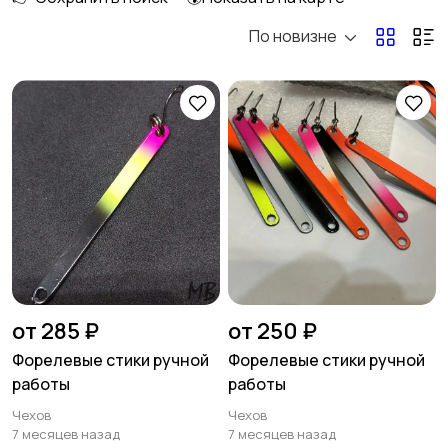
По новизне
Тейл-спиннеры
Мандула
Поролон
Пилькеры
Вертикальные
Стики
блесны
от 285 ₽
от 250 ₽
Форелевые стики ручной
Форелевые стики ручной
работы
работы
Спиннербейты
Балансиры
Чехов
Чехов
7 месяцев назад
7 месяцев назад