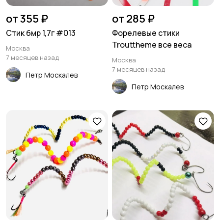
от 355 ₽
от 285 ₽
Стик бмр 1,7г #013
Форелевые стики
Trouttheme все веса
Москва
7 месяцев назад
Москва
7 месяцев назад
Петр Москалев
Петр Москалев