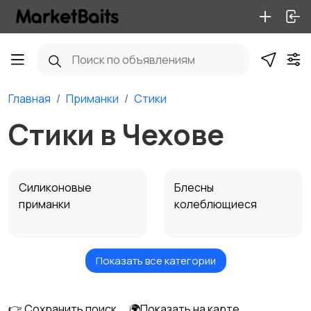
Главная
Приманки
Стики
Стики в Чехове
Силиконовые
Блесны
приманки
колеблющиеся
Показать все категории
Воблеры
Блесны
вращающиеся
👉 Сохранить поиск
🌍Показать на карте