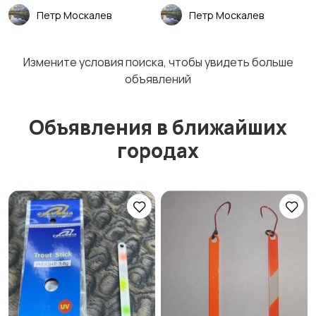
Петр Москалев
Петр Москалев
Мыши
Нахлыстовые мушки
Измените условия поиска, чтобы увидеть больше
объявлений
Объявления в ближайших
Аксессуары для
Аттрактанты
приманок
городах
Мормышки