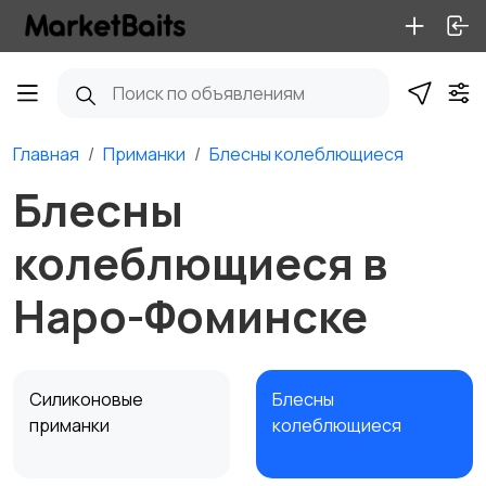
Главная
Приманки
Блесны колеблющиеся
Блесны
колеблющиеся в
Наро-Фоминске
Силиконовые
Блесны
приманки
колеблющиеся