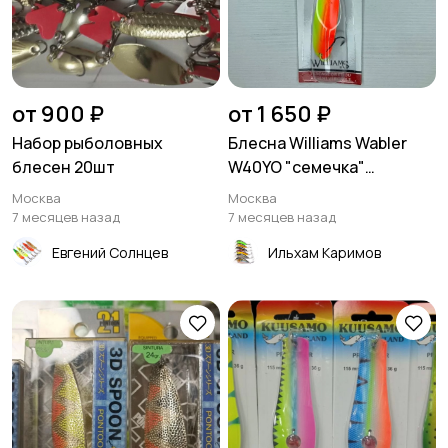
от 900 ₽
от 1 650 ₽
Набор рыболовных
Блесна Williams Wabler
блесен 20шт
W40YO "семечка"
оригинал
Москва
Москва
7 месяцев назад
7 месяцев назад
Евгений Солнцев
Ильхам Каримов