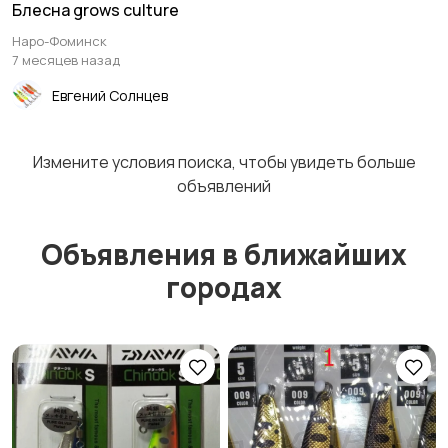
Блесна grows culture
Наро-Фоминск
Спиннербейты
Балансиры
7 месяцев назад
Евгений Солнцев
Мыши
Нахлыстовые мушки
Измените условия поиска, чтобы увидеть больше
объявлений
Объявления в ближайших
Аксессуары для
Аттрактанты
городах
приманок
Мормышки