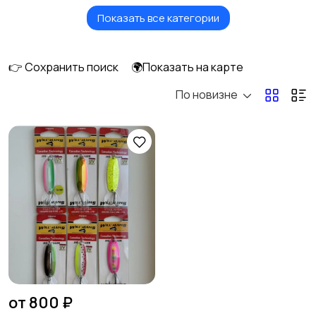
Показать все категории
Воблеры
Блесны
вращающиеся
👉 Сохранить поиск
🌍Показать на карте
По новизне
Тейл-спиннеры
Мандула
Поролон
Пилькеры
Вертикальные
Стики
блесны
от 800 ₽