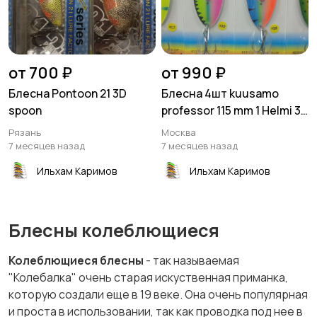
от 700 ₽
от 990 ₽
Блесна Pontoon 21 3D
Блесна 4шт kuusamo
spoon
professor 115 mm 1 Helmi 36
гр
Рязань
Москва
7 месяцев назад
7 месяцев назад
Ильхам Каримов
Ильхам Каримов
Блесны колеблющиеся
Колеблющиеся блесны
- так называемая
"Колебалка" очень старая искуственная приманка,
которую создали еще в 19 веке. Она очень популярная
и проста в использовании, так как проводка под нее в