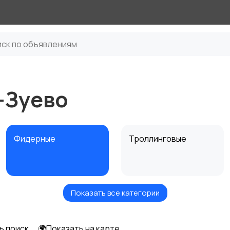
-Зуево
Фидерные
Троллинговые
Показать все категории
Карповые
Нахлыстовые
ь поиск
🌍Показать на карте