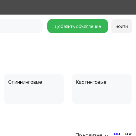
Добавить объявление
Войти
Спиннинговые
Кастинговые
Бланки для удилищ
По новизне