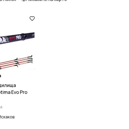
₽
дилища
tima Evo Pro
ад
Искаков