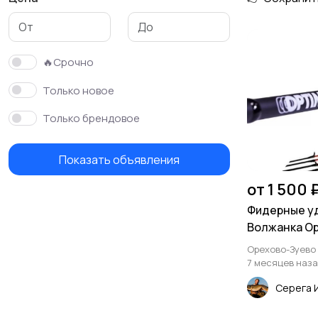
🔥Срочно
Только новое
Только брендовое
Показать объявления
от 1 500 
Фидерные у
Волжанка Op
Орехово-Зуево
7 месяцев наз
Серега 