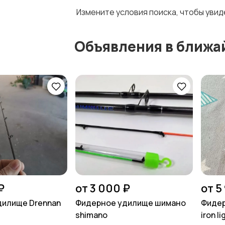
Измените условия поиска, чтобы уви
Объявления в ближа
₽
от 3 000 ₽
от 5
дилище Drennan
Фидерное удилище шимано
Фидер
shimano
iron li