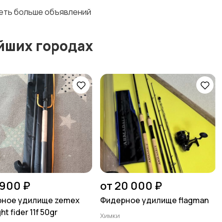
деть больше объявлений
йших городах
 900 ₽
от 20 000 ₽
ное удилище zemex
Фидерное удилище flagman
ght fider 11f 50gr
Химки