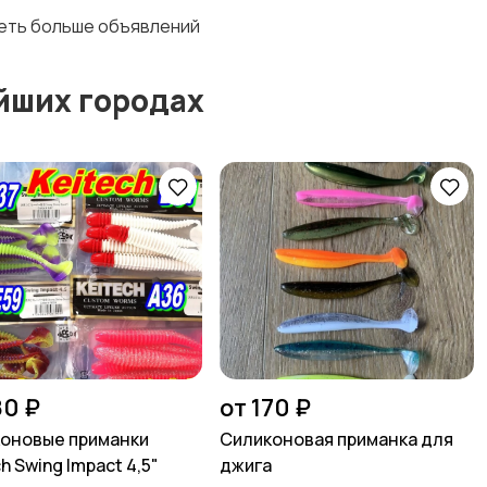
деть больше объявлений
йших городах
80 ₽
от 170 ₽
оновые приманки
Силиконовая приманка для
h Swing Impact 4,5"
джига