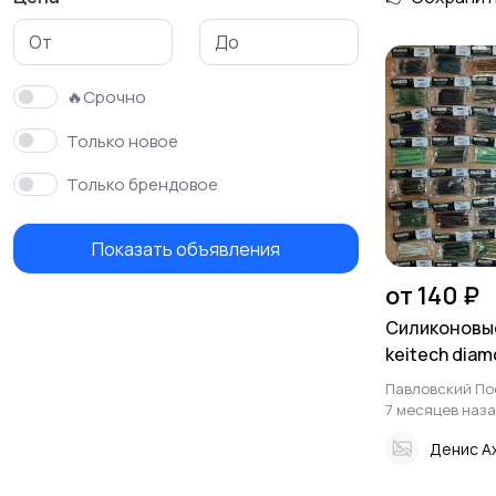
Мыши
Нахлыстовые мушки
🔥Срочно
Только новое
Только брендовое
Показать объявления
от 140 ₽
Силиконовы
keitech dia
Павловский По
7 месяцев наз
Денис А