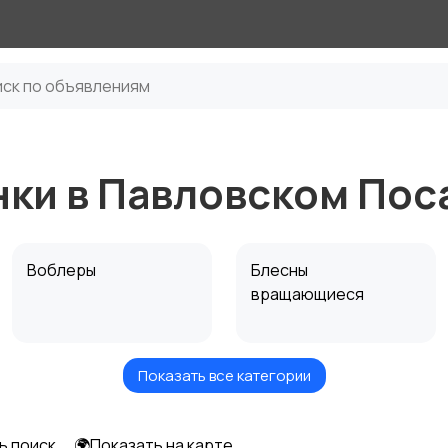
ки в Павловском Пос
Воблеры
Блесны
вращающиеся
Показать все категории
Вертикальные
Стики
блесны
ь поиск
🌍Показать на карте