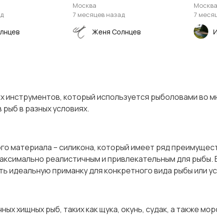
Москва
Москв
ад
7 месяцев назад
7 меся
лнцев
Женя Солнцев
И
ых инструментов, который используется рыболовами во мн
рыб в разных условиях.
о материала – силикона, который имеет ряд преимущест
е максимально реалистичным и привлекательным для рыбы
ь идеальную приманку для конкретного вида рыбы или ус
х хищных рыб, таких как щука, окунь, судак, а также мо