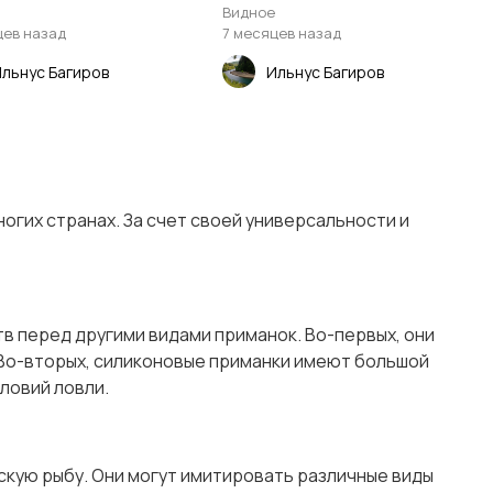
а
Видное
цев назад
7 месяцев назад
льнус Багиров
Ильнус Багиров
огих странах. За счет своей универсальности и
в перед другими видами приманок. Во-первых, они
. Во-вторых, силиконовые приманки имеют большой
ловий ловли.
рскую рыбу. Они могут имитировать различные виды