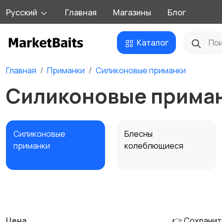
Русский
Главная
Магазины
Блог
Каталог
Главная
Приманки
Силиконовые приманки
Силиконовые приман
Силиконовые
Блесны
приманки
колеблющиеся
Поролон
Пилькеры
Цена
👉 Сохранит