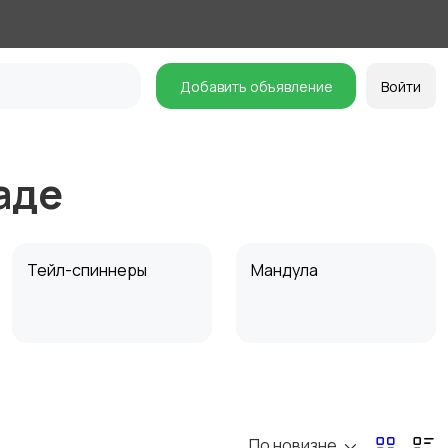
Добавить объявление
Войти
аде
Тейл-спиннеры
Мандула
Спиннербейты
Балансиры
По новизне