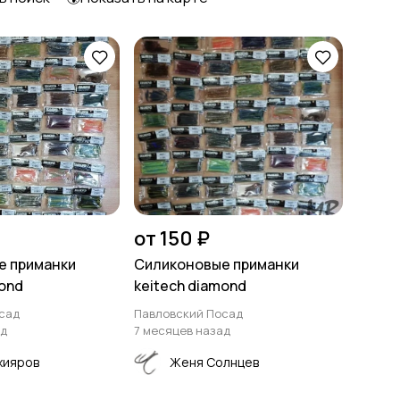
Аксессуары для
Аттрактанты
приманок
от 150 ₽
е приманки
Силиконовые приманки
mond
keitech diamond
сад
Павловский Посад
ад
7 месяцев назад
хияров
Женя Солнцев