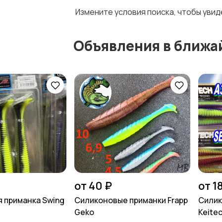
Измените условия поиска, чтобы уви
Объявления в ближа
от 40 ₽
от 1
 приманка Swing
Силиконовые приманки Frapp
Силик
Geko
Keitec