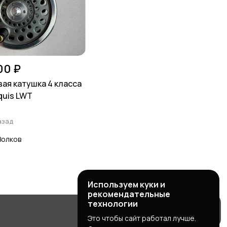
00 ₽
ая катушка 4 класса
quis LWT
азад
Волков
Используем куки и
рекомендательные
технологии
Это чтобы сайт работал лучше.