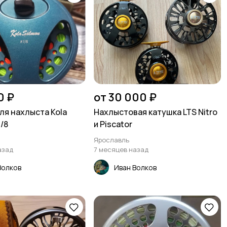
0 ₽
от 30 000 ₽
ля нахлыста Kola
Нахлыстовая катушка LTS Nitro
/8
и Piscator
Ярославль
азад
7 месяцев назад
Волков
Иван Волков