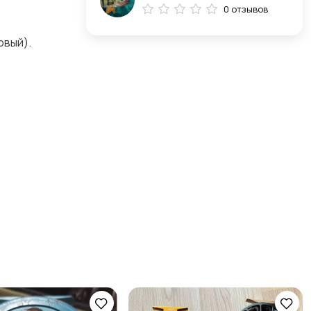
0 отзывов
овый).