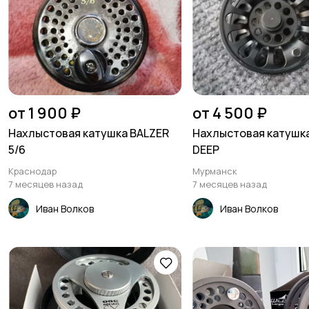
от 1 900 ₽
от 4 500 ₽
Нахлыстовая катушка BALZER
Нахлыстовая катушка
5/6
DEEP
Краснодар
Мурманск
7 месяцев назад
7 месяцев назад
Иван Волков
Иван Волков