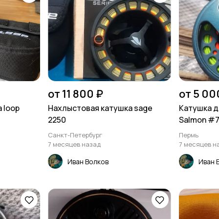
от 11 800 ₽
от 5 00
 loop
Нахлыстовая катушка sage
Катушка д
2250
Salmon #7
Санкт-Петербург
Пермь
7 месяцев назад
7 месяцев н
Иван Волков
Иван 