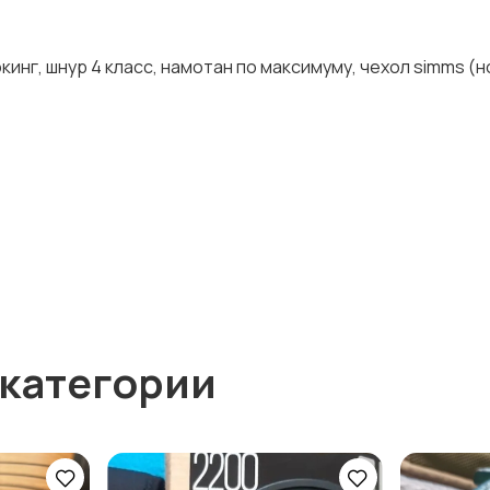
экинг, шнур 4 класс, намотан по максимуму, чехол simms (н
 категории