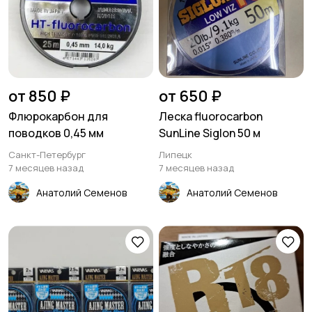
от 850 ₽
от 650 ₽
Флюрокарбон для
Леска fluorocarbon
поводков 0,45 мм
SunLine Siglon 50 м
Санкт-Петербург
Липецк
7 месяцев назад
7 месяцев назад
Анатолий Семенов
Анатолий Семенов