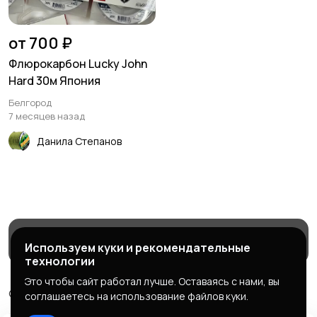
от 700 ₽
Флюрокарбон Lucky John
Hard 30м Япония
Белгород
7 месяцев назад
Данила Степанов
Магазины
Блог
Служба поддержки
Используем куки и рекомендательные
технологии
Это чтобы сайт работал лучше. Оставаясь с нами, вы
© 2026 МаркетБейтс - рыболовный маркетплейс
соглашаетесь на использование файлов куки.