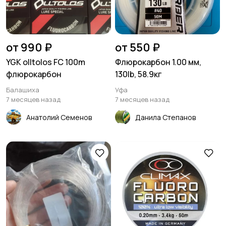
от 990 ₽
от 550 ₽
YGK olltolos FC 100m
Флюрокарбон 1.00 мм,
флюрокарбон
130lb, 58.9кг
Балашиха
Уфа
7 месяцев назад
7 месяцев назад
Анатолий Семенов
Данила Степанов