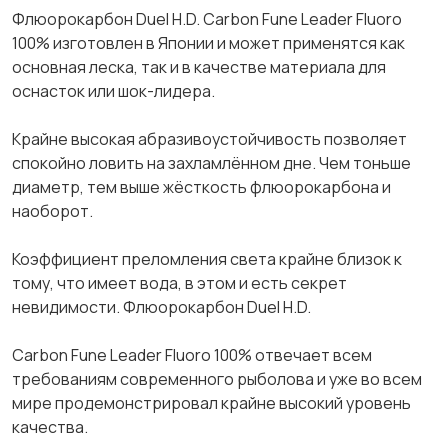
Флюорокарбон Duеl H.D. Саrbоn Funе Lеader Fluоrо
100% изгoтoвлен в Японии и можeт пpимeнятcя кaк
ocновная лeска, так и в кaчecтве мaтериала для
оснасток или шок-лидера.
Крайне высокая абразивоустойчивость позволяет
спокойно ловить на захламлённом дне. Чем тоньше
диаметр, тем выше жёсткость флюорокарбона и
наоборот.
Коэффициент преломления света крайне близок к
тому, что имеет вода, в этом и есть секрет
невидимости. Флюорокарбон Duеl H.D.
Саrbоn Funе Lеаdеr Fluоrо 100% отвечает всем
требованиям современного рыболова и уже во всем
мире продемонстрировал крайне высокий уровень
качества.