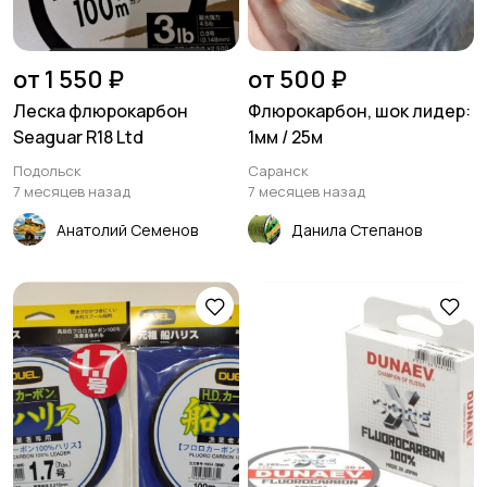
от 1 550 ₽
от 500 ₽
Леска флюрокарбон
Флюрокарбон, шок лидер:
Seaguar R18 Ltd
1мм / 25м
Подольск
Саранск
7 месяцев назад
7 месяцев назад
Анатолий Семенов
Данила Степанов