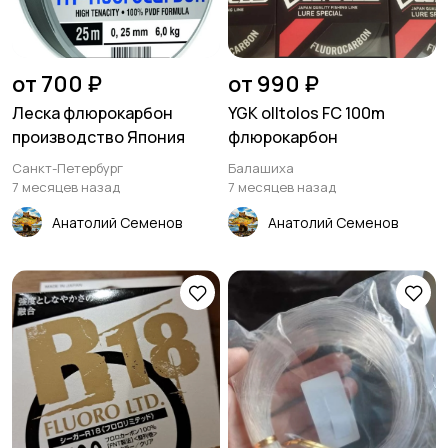
от 700 ₽
от 990 ₽
Леска флюрокарбон
YGK olltolos FC 100m
производство Япония
флюрокарбон
Санкт-Петербург
Балашиха
7 месяцев назад
7 месяцев назад
Анатолий Семенов
Анатолий Семенов