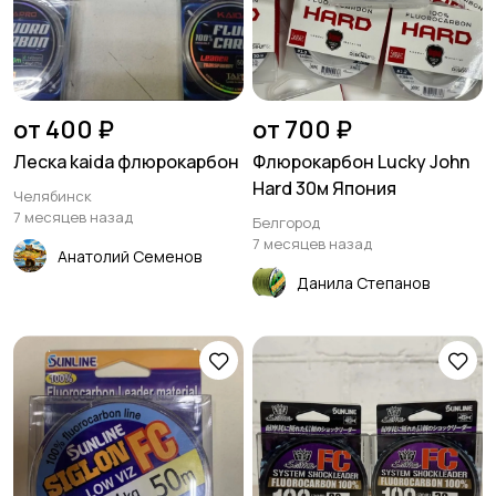
от 400 ₽
от 700 ₽
Леска kaida флюрокарбон
Флюрокарбон Lucky John
Hard 30м Япония
Челябинск
7 месяцев назад
Белгород
7 месяцев назад
Анатолий Семенов
Данила Степанов