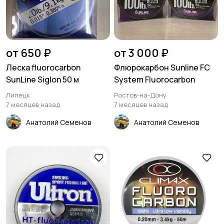
от 650 ₽
от 3 000 ₽
Леска fluorocarbon
Флюрокарбон Sunline FC
SunLine Siglon 50 м
System Fluorocarbon
Липецк
Ростов-на-Дону
7 месяцев назад
7 месяцев назад
Анатолий Семенов
Анатолий Семенов