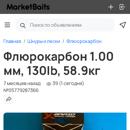
Главная
Шнуры и лески
Флюорокарбон
Флюрокарбон 1.00
мм, 130lb, 58.9кг
7 месяцев назад
39 (1 сегодня)
№05779287366