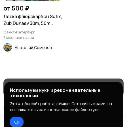
от 500 ₽
Леска флюрокарбон Sufix,
Zub,Dunaev 30m, 50m
100m
Санкт-Петербург
7 месяцев назад
Анатолий Семенов
Магазины
Блог
Служба поддержки
Используем куки и рекомендательные
технологии
Это чтобы сайт работал лучше. Оставаясь с нами, вы
© 2026 МаркетБейтс - рыболовный маркетплейс
соглашаетесь на использование файлов куки.
Правила сервиса
Политика конфиденциальности
Ок