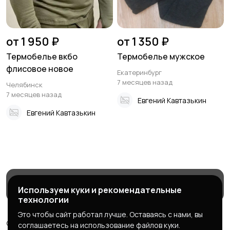
от 1 950 ₽
от 1 350 ₽
Термобелье вкбо
Термобелье мужское
флисовое новое
Екатеринбург
7 месяцев назад
Челябинск
7 месяцев назад
Евгений Кавтазькин
Евгений Кавтазькин
Магазины
Блог
Служба поддержки
Используем куки и рекомендательные
технологии
Это чтобы сайт работал лучше. Оставаясь с нами, вы
© 2026 МаркетБейтс - рыболовный маркетплейс
соглашаетесь на использование файлов куки.