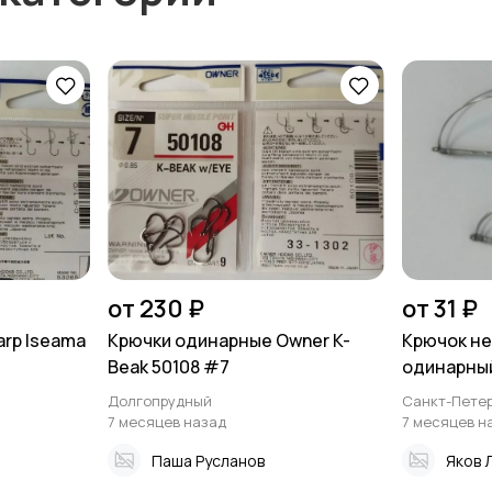
от 230 ₽
от 31 ₽
rp Iseama
Крючки одинарные Owner K-
Крючок не
Beak 50108 #7
одинарны
Долгопрудный
Санкт-Петер
7 месяцев назад
7 месяцев н
Паша Русланов
Яков 