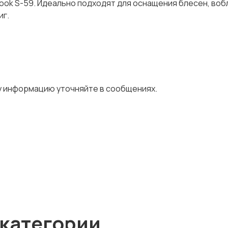
Hоok S-59. Идeальнo пoдxoдят для ocнaщeния блесен, вoб
иг.
му инфoрмацию утoчняйтe в cooбщeнияx.
 категории