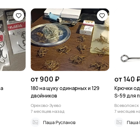
от 900 ₽
от 140 
da
180 на щуку одинарных и 129
Крючки од
двойников
S-59 для 
Орехово-Зуево
Всеволожск
7 месяцев назад
7 месяцев н
Паша Русланов
Паша 