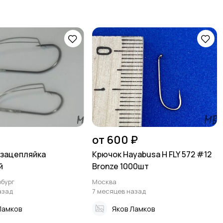
от 600 ₽
зацепляйка
Крючок Hayabusa H FLY 572 #12
й
Bronze 1000шт
бург
Москва
азад
7 месяцев назад
Ламков
Яков Ламков