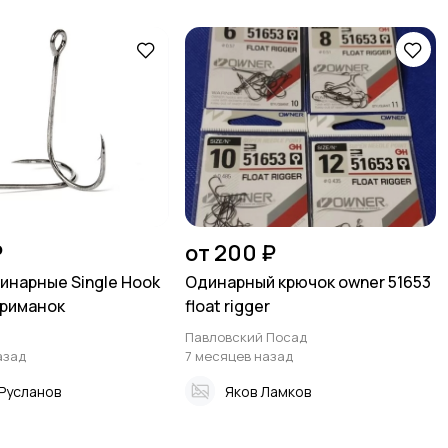
₽
от 200 ₽
инарные Single Hook
Одинарный крючок owner 51653
приманок
float rigger
Павловский Посад
азад
7 месяцев назад
Русланов
Яков Ламков