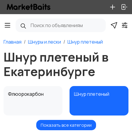
Главная
Шнуры и лески
Шнур плетеный
Шнур плетеный в
Екатеринбурге
Флюорокарбон
Шнур плетеный
Показать все категории
Леска монофильная
Эстер