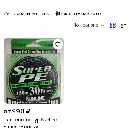
(полиэстеровая)
леска
👉 Сохранить поиск
🌍Показать на карте
По новизне
Нахлыстовый шнур
Узловязы и прочее
Смазки для лесок и
шнуров
от 990 ₽
Плетеный шнур Sunline
Super PE новый