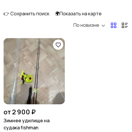
👉 Сохранить поиск
🌍Показать на карте
По новизне
Спиннинговые
Кастинговые
Матчевые
Штекерные
Карповые
Нахлыстовые
от 2 900 ₽
Зимнее удилище на
судака fishman
Бланки для удилищ