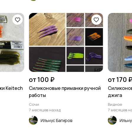
от 100 ₽
от 170 
и Keitech
Силиконовые приманки ручной
Силиконов
работы
джига
Сочи
Видное
7 месяцев назад
7 месяцев н
Ильнус Багиров
Ильну