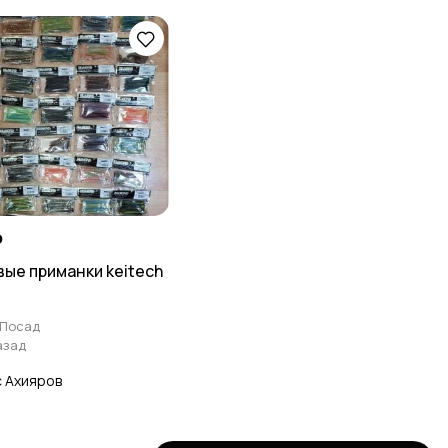
₽
ые приманки keitech
 Посад
азад
 Ахияров