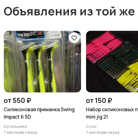
Объявления из той же
от 550 ₽
от 150 ₽
Силиконовая приманка Swing
Набор силиконовых 
Impact 6.5D
mini jig 21
Котельники
Сочи
7 месяцев назад
7 месяцев назад