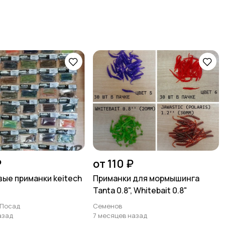
₽
от 110 ₽
ые приманки keitech
Приманки для мормышинга
Tanta 0.8", Whitebait 0.8"
 Посад
Семенов
азад
7 месяцев назад