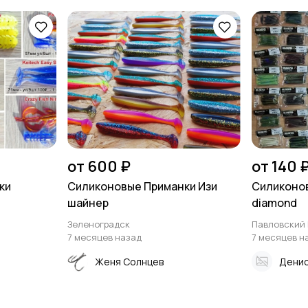
от 600 ₽
от 140 
ки
Силиконовые Приманки Изи
Силиконов
шайнер
diamond
Зеленоградск
Павловский
7 месяцев назад
7 месяцев н
Женя Солнцев
Денис