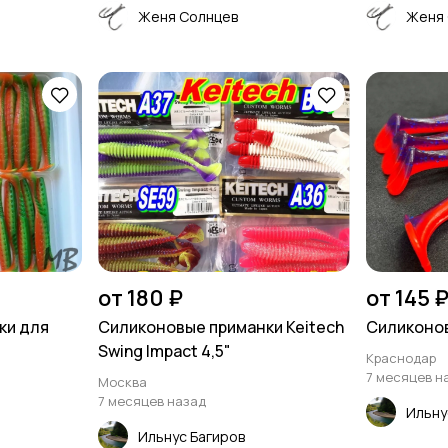
Женя Солнцев
Женя 
от 180 ₽
от 145 
ки для
Силиконовые приманки Keitech
Силиконов
Swing Impact 4,5"
Краснодар
7 месяцев н
Москва
7 месяцев назад
Ильну
Ильнус Багиров