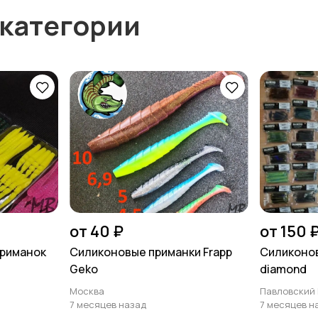
 категории
от 40 ₽
от 150 
приманок
Силиконовые приманки Frapp
Силиконов
Geko
diamond
Москва
Павловский
7 месяцев назад
7 месяцев н