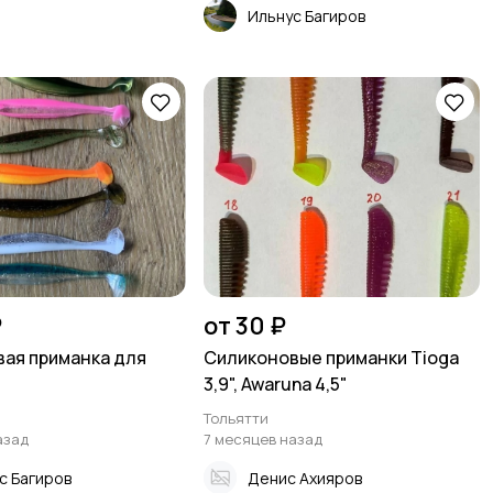
Ильнус Багиров
₽
от 30 ₽
ая приманка для
Силиконовые приманки Tioga
3,9", Awaruna 4,5"
Тольятти
азад
7 месяцев назад
с Багиров
Денис Ахияров