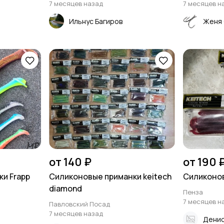
7 месяцев назад
7 месяцев н
Ильнус Багиров
Женя 
от 140 ₽
от 190 
и Frapp
Силиконовые приманки keitech
Силиконов
diamond
Пенза
7 месяцев н
Павловский Посад
7 месяцев назад
Денис