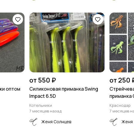
от 550 ₽
от 250 
ки оптом
Силиконовая приманка Swing
Стрейчева
Impact 6.5D
приманка 
Котельники
Краснодар
7 месяцев назад
7 месяцев н
Женя Солнцев
Женя 