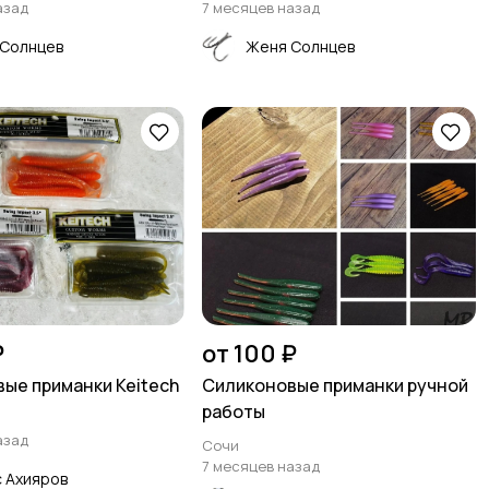
азад
7 месяцев назад
Солнцев
Женя Солнцев
₽
от 100 ₽
ые приманки Keitech
Силиконовые приманки ручной
работы
азад
Сочи
7 месяцев назад
 Ахияров