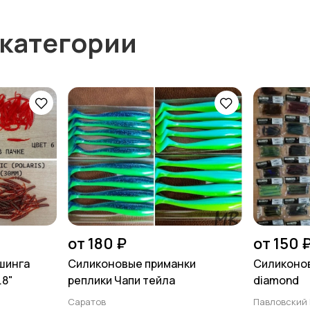
 категории
от 180 ₽
от 150 
шинга
Силиконовые приманки
Силиконов
.8"
реплики Чапи тейла
diamond
Саратов
Павловский