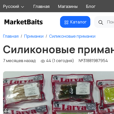
Русский
Главная
Магазины
Блог
Каталог
Главная
Приманки
Силиконовые приманки
Силиконовые приманк
7 месяцев назад
44 (1 сегодня)
№31881987954