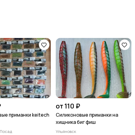
₽
от 110 ₽
ые приманки keitech
Силиконовые приманки на
хищника биг фиш
 Посад
Ульяновск