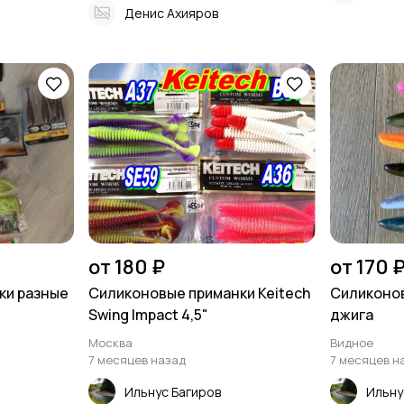
Денис Ахияров
от 180 ₽
от 170 
ки разные
Силиконовые приманки Keitech
Силиконов
Swing Impact 4,5"
джига
Москва
Видное
7 месяцев назад
7 месяцев н
Ильнус Багиров
Ильну