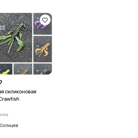
₽
я силиконовая
Crawfish
азад
Солнцев