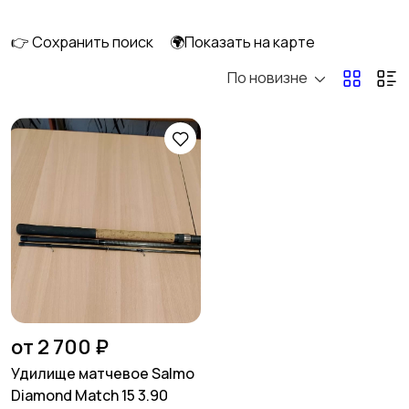
👉 Сохранить поиск
🌍Показать на карте
По новизне
Спиннинговые
Кастинговые
Матчевые
Штекерные
Карповые
Нахлыстовые
от 2 700 ₽
Удилище матчевое Salmo
Diamond Match 15 3.90
Бланки для удилищ