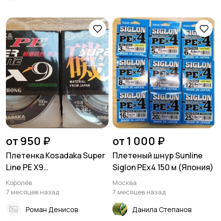
от 950 ₽
от 1 000 ₽
Плетенка Kosadaka Super
Плетеный шнур Sunline
Line PE X9
Siglon PEх4 150 м (Япония)
(Девятижильная)
Королёв
Москва
7 месяцев назад
7 месяцев назад
Роман Денисов
Данила Степанов