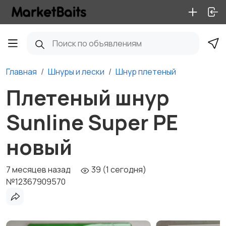
Главная
Шнуры и лески
Шнур плетеный
Плетеный шнур
Sunline Super PE
новый
7 месяцев назад
39 (1 сегодня)
№12367909570