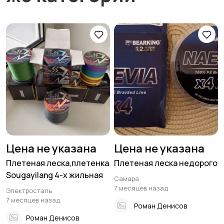
Цена не указана
Цена не указана
Плетеная леска,плетенка
Плетеная леска недорого
Sougayilang 4-х жильная
Самара
7 месяцев назад
Электросталь
7 месяцев назад
Роман Денисов
Роман Денисов