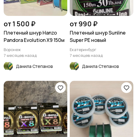
от 1 500 ₽
от 990 ₽
Плетеный шнур Hanzo
Плетеный шнур Sunline
Pandora Evolution X9 150м
Super PE новый
Воронеж
Екатеринбург
7 месяцев назад
7 месяцев назад
Данила Степанов
Данила Степанов