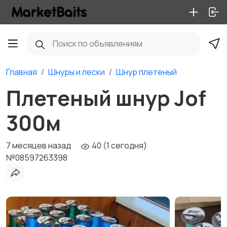
Главная
Шнуры и лески
Шнур плетеный
Плетеный шнур Jof
300м
7 месяцев назад
40 (1 сегодня)
№08597263398