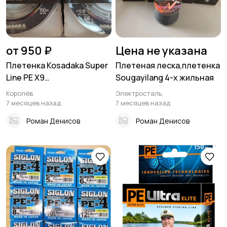
от 950 ₽
Цена не указана
Плетенка Kosadaka Super
Плетеная леска,плетенка
Line PE X9
Sougayilang 4-х жильная
(Девятижильная)
Королёв
Электросталь
7 месяцев назад
7 месяцев назад
Роман Денисов
Роман Денисов