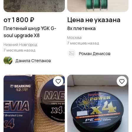
от 1 800 ₽
Цена не указана
Плетеный шнур YGK G-
8х плетенка
soul upgrade X8
Москва
7 месяцев назад
Нижний Новгород
7 месяцев назад
Роман Денисов
Данила Степанов