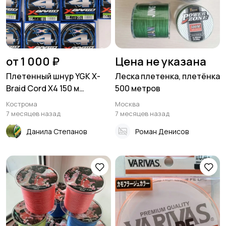
от 1 000 ₽
Цена не указана
Плетенный шнур YGK X-
Леска плетенка, плетёнка
Braid Cord X4 150 м
500 метров
(Япония)
Кострома
Москва
7 месяцев назад
7 месяцев назад
Данила Степанов
Роман Денисов