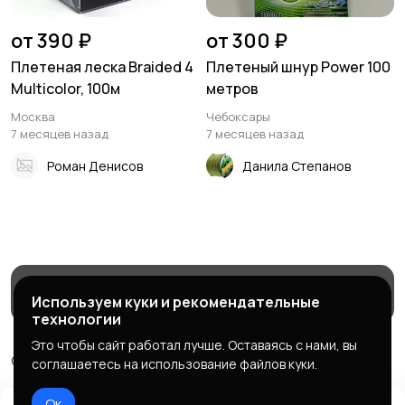
от 390 ₽
от 300 ₽
Плетеная леска Braided 4
Плетеный шнур Power 100
Multicolor, 100м
метров
Москва
Чебоксары
7 месяцев назад
7 месяцев назад
Роман Денисов
Данила Степанов
Магазины
Блог
Служба поддержки
Используем куки и рекомендательные
технологии
Это чтобы сайт работал лучше. Оставаясь с нами, вы
© 2026 МаркетБейтс - рыболовный маркетплейс
соглашаетесь на использование файлов куки.
Правила сервиса
Политика конфиденциальности
Ок