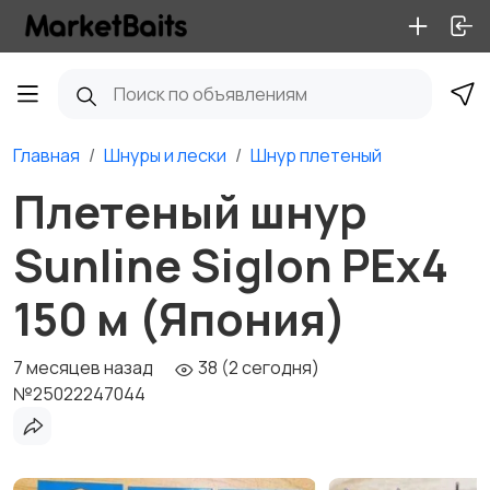
Главная
Шнуры и лески
Шнур плетеный
Плетеный шнур
Sunline Siglon PEх4
150 м (Япония)
7 месяцев назад
38 (2 сегодня)
№25022247044