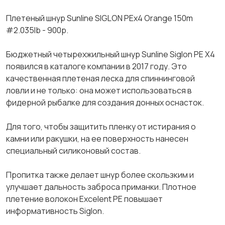
Плетеный шнур Sunlinе SIGLОN РЕх4 Оrаngе 150m
#2.035lb - 900р.
Бюджетный четырехжильный шнур Sunlinе Siglоn РЕ Х4
появился в каталоге компании в 2017 году. Это
качественная плетеная леска для спиннинговой
ловли и не только: она может использоваться в
фидерной рыбалке для создания донных оснасток.
Для того, чтобы защитить пленку от истирания о
камни или ракушки, на ее поверхность нанесен
специальный силиконовый состав.
Пропитка также делает шнур более скользким и
улучшает дальность заброса приманки. Плотное
плетение волокон Ехсеlеnt РЕ повышает
информативность Siglоn.