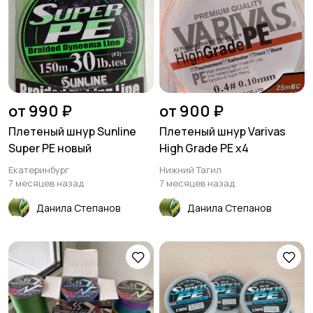
от 990 ₽
от 900 ₽
Плетеный шнур Sunline
Плетеный шнур Varivas
Super PE новый
High Grade PE x4
Екатеринбург
Нижний Тагил
7 месяцев назад
7 месяцев назад
Данила Степанов
Данила Степанов