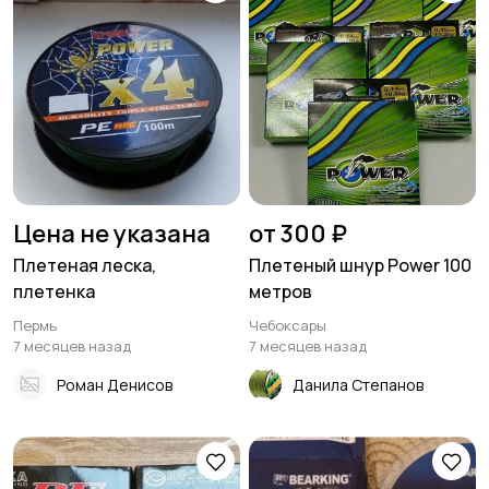
Цена не указана
от 300 ₽
Плетеная леска,
Плетеный шнур Power 100
плетенка
метров
Пермь
Чебоксары
7 месяцев назад
7 месяцев назад
Роман Денисов
Данила Степанов