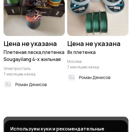
Цена не указана
Цена не указана
Плетеная леска,плетенка
8х плетенка
Sougayilang 4-х жильная
Москва
7 месяцев назад
Электросталь
7 месяцев назад
Роман Денисов
Роман Денисов
Магазины
Блог
Служба поддержки
Используем куки и рекомендательные