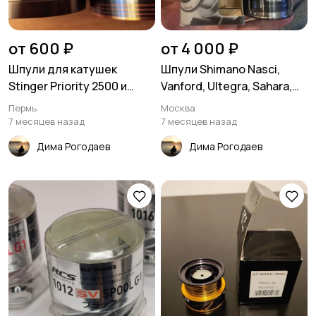
от 600 ₽
от 4 000 ₽
Шпули для катушек
Шпули Shimano Nasci,
Stinger Priority 2500 и
Vanford, Ultegra, Sahara,
Trinergy
Sta
Пермь
Москва
7 месяцев назад
7 месяцев назад
Дима Рогодаев
Дима Рогодаев