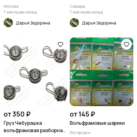
вольфрама
палочки
Москва
Самара
7 месяцев назад
7 месяцев назад
Дарья Задорина
Дарья Задорина
от 350 ₽
от 145 ₽
Груз Чебурашка
Вольфрамовые шарики
вольфрамовая разборная
Богородск