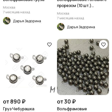
прорезом (10 шт.)
Москва
(Зеленый,
7 месяцев назад
Москва
7 месяцев назад
Дарья Задорина
Дарья Задорина
от 890 ₽
от 30 ₽
Груз Чебурашка
Вольфрамовые