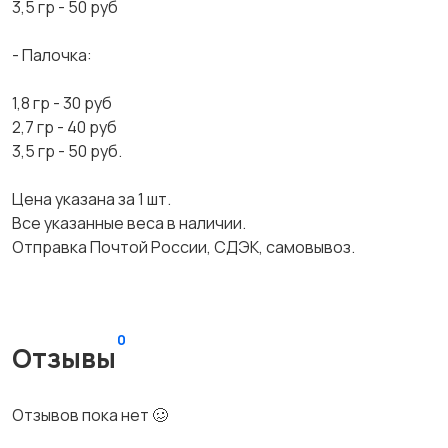
3,5 гр - 50 руб
- Палочка:
1,8 гр - 30 руб
2,7 гр - 40 руб
3,5 гр - 50 руб.
Цена указана за 1 шт.
Все указанные веса в наличии.
Отправка Почтой России, СДЭК, самовывоз.
0
Отзывы
Отзывов пока нет 🥴