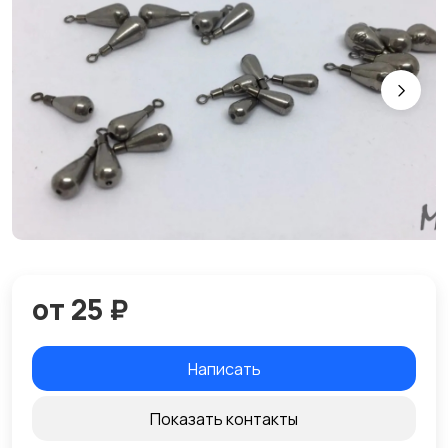
от 25 ₽
Написать
Показать контакты