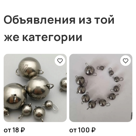
Объявления из той
же категории
от 18 ₽
от 100 ₽