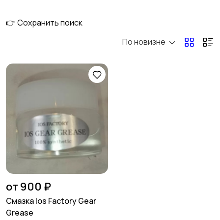
катушки
👉 Сохранить поиск
По новизне
Ручки и кнобы для
Мультипликаторные
катушек
катушки
Безынерционные
Смазка для катушек
катушки
от 900 ₽
Смазка Ios Factory Gear
Grease