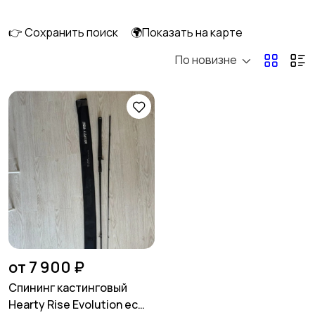
👉 Сохранить поиск
🌍Показать на карте
По новизне
Спиннинговые
Кастинговые
Матчевые
Штекерные
Карповые
Нахлыстовые
от 7 900 ₽
Спининг кастинговый
Нeаrty Rise Еvоlution eс
Бланки для удилищ