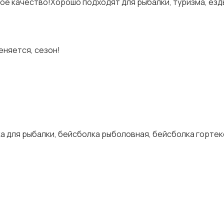
ое качество!Хорошо подходят для рыбалки, туризма, езд
еняется, сезон!
ка для рыбалки, бейсболка рыболовная, бейсболка гортек