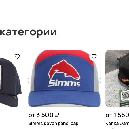
 категории
от 3 500 ₽
от 1 550
Simms seven panel cap
Кепка Ga