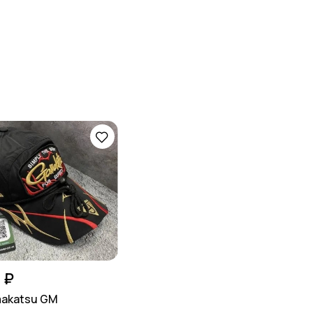
 ₽
makatsu GM