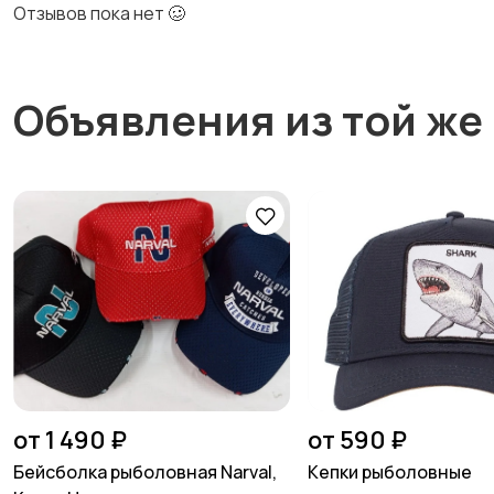
Отзывов пока нет 🥴
Объявления из той же
от 1 490 ₽
от 590 ₽
Бейсболка рыболовная Narval,
Кепки рыболовные