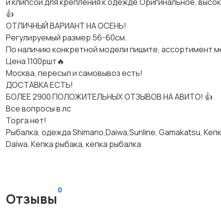
и клипсой для крепления к одежде.Оригинальное, высок
👍
ОТЛИЧНЫЙ ВАРИАНТ НА ОСЕНЬ!
Регулируемый размер 56-60см.
По наличию конкретной модели пишите, ассортимент м
Цена 1100ршт🔥
Москва, пересыл и самовывоз есть!
ДОСТАВКА ЕСТЬ!
БОЛЕЕ 2900 ПОЛОЖИТЕЛЬНЫХ ОТЗЫВОВ НА АВИТО! 👍
Все вопросы в лс
Торга нет!
Рыбалка, одежда Shimano,Daiwa,Sunline, Gamakatsu, Кеп
Daiwa, Кепка рыбака, кепка рыбалка
0
Отзывы