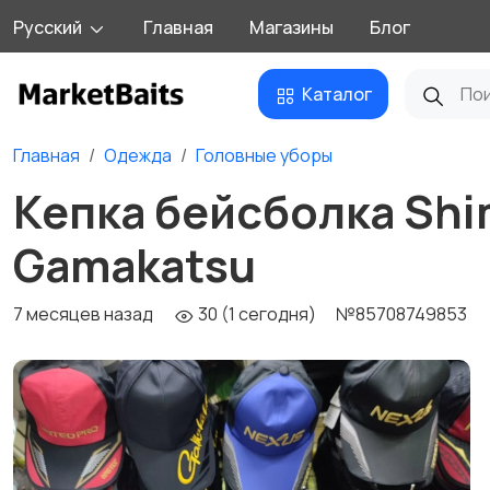
Русский
Главная
Магазины
Блог
Каталог
Главная
Одежда
Головные уборы
Кепка бейсболка Shim
Gamakatsu
7 месяцев назад
30 (1 сегодня)
№85708749853