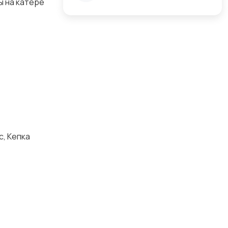
ы на катере
с, Кепка